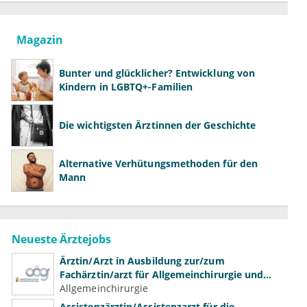
Magazin
Bunter und glücklicher? Entwicklung von
Kindern in LGBTQ+-Familien
Die wichtigsten Ärztinnen der Geschichte
Alternative Verhütungsmethoden für den
Mann
Neueste Ärztejobs
Ärztin/Arzt in Ausbildung zur/zum
Fachärztin/arzt für Allgemeinchirurgie und
Gefäßchirurgie
Allgemeinchirurgie
Assistenzärztin/Assistenzarzt für die