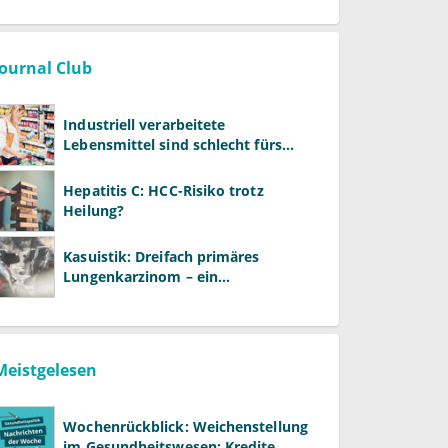
Journal Club
Industriell verarbeitete
Lebensmittel sind schlecht fürs
Gehirn
Hepatitis C: HCC-Risiko trotz
Heilung?
Kasuistik: Dreifach primäres
Lungenkarzinom – ein
ungewöhnlicher Fall
Meistgelesen
Wochenrückblick: Weichenstellung
im Gesundheitswesen: Kredite,