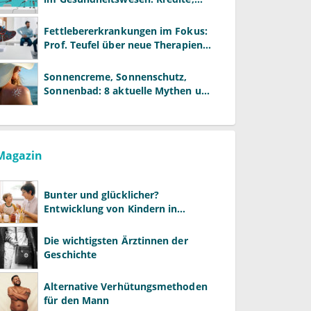
Reformen und neue Modelle
Fettlebererkrankungen im Fokus:
Prof. Teufel über neue Therapien
und die Rolle der Fachärzte
Sonnencreme, Sonnenschutz,
Sonnenbad: 8 aktuelle Mythen und
wie Sie Ihre Patienten richtig
aufklären können
Magazin
Bunter und glücklicher?
Entwicklung von Kindern in
LGBTQ+-Familien
Die wichtigsten Ärztinnen der
Geschichte
Alternative Verhütungsmethoden
für den Mann