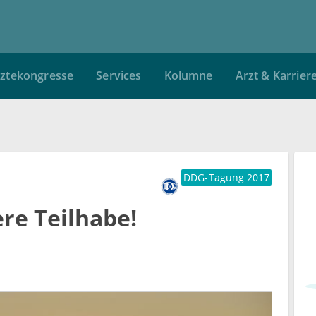
ztekongresse
Services
Kolumne
Arzt & Karrier
DDG-Tagung 2017
re Teilhabe!