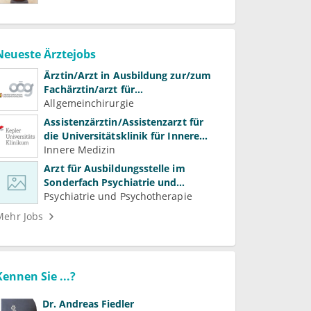
Neueste Ärztejobs
Ärztin/Arzt in Ausbildung zur/zum
Fachärztin/arzt für
Allgemeinchirurgie und
Allgemeinchirurgie
Gefäßchirurgie
Assistenzärztin/Assistenzarzt für
die Universitätsklinik für Innere
Medizin
Innere Medizin
Arzt für Ausbildungsstelle im
Sonderfach Psychiatrie und
Psychotherapeutische Medizin
Psychiatrie und Psychotherapie
(m/w/d)
Mehr Jobs
Kennen Sie ...?
Dr.
Andreas Fiedler