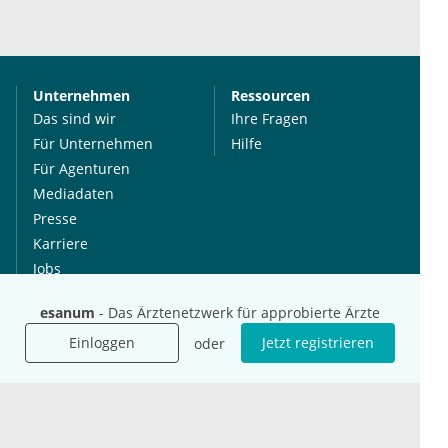
Unternehmen
Ressourcen
Das sind wir
Ihre Fragen
Für Unternehmen
Hilfe
Für Agenturen
Mediadaten
Presse
Karriere
Jobs
esanum
- Das Ärztenetzwerk für approbierte Ärzte
International
Social Media
Einloggen
Jetzt registrieren
oder
esanum.it
Youtube
esanum.com
Twitter
esanum.fr
LinkedIn
Facebook
Podcasts