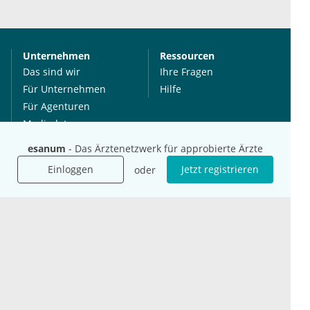
Unternehmen
Ressourcen
Das sind wir
Ihre Fragen
Für Unternehmen
Hilfe
Für Agenturen
Mediadaten
Presse
esanum
- Das Ärztenetzwerk für approbierte Ärzte
Karriere
Einloggen
Jetzt registrieren
oder
Jobs
International
Social Media
esanum.it
Youtube
esanum.com
Twitter
esanum.fr
LinkedIn
Facebook
Podcasts