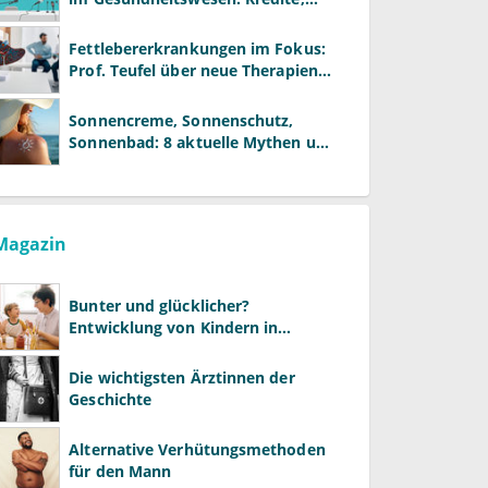
Reformen und neue Modelle
Fettlebererkrankungen im Fokus:
Prof. Teufel über neue Therapien
und die Rolle der Fachärzte
Sonnencreme, Sonnenschutz,
Sonnenbad: 8 aktuelle Mythen und
wie Sie Ihre Patienten richtig
aufklären können
Magazin
Bunter und glücklicher?
Entwicklung von Kindern in
LGBTQ+-Familien
Die wichtigsten Ärztinnen der
Geschichte
Alternative Verhütungsmethoden
für den Mann