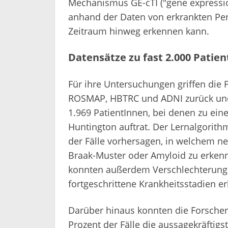
Mechanismus GE-cTI ("gene expression
anhand der Daten von erkrankten Per
Zeitraum hinweg erkennen kann.
Datensätze zu fast 2.000 Patie
Für ihre Untersuchungen griffen die 
ROSMAP, HBTRC und ADNI zurück und 
1.969 PatientInnen, bei denen zu ein
Huntington auftrat. Der Lernalgorith
der Fälle vorhersagen, in welchem 
Braak-Muster oder Amyloid zu erkenn
konnten außerdem Verschlechterunge
fortgeschrittene Krankheitsstadien e
Darüber hinaus konnten die ForscherI
Prozent der Fälle die aussagekräftig