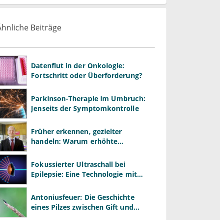
Ähnliche Beiträge
Datenflut in der Onkologie:
Fortschritt oder Überforderung?
Parkinson-Therapie im Umbruch:
Jenseits der Symptomkontrolle
Früher erkennen, gezielter
handeln: Warum erhöhte
Leberwerte heute mehr verlangen
als ALT und AST
Fokussierter Ultraschall bei
Epilepsie: Eine Technologie mit
offenem Potenzial
Antoniusfeuer: Die Geschichte
eines Pilzes zwischen Gift und
Heilmittel