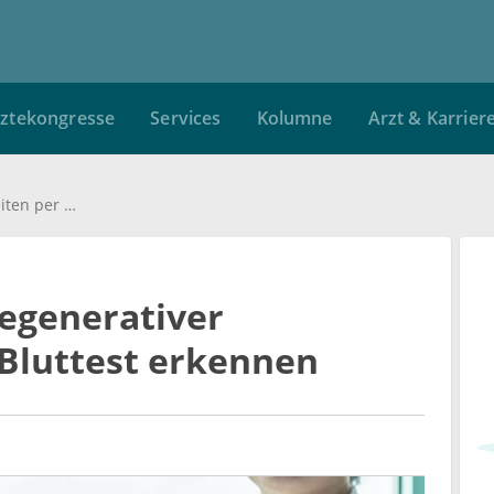
ztekongresse
Services
Kolumne
Arzt & Karrier
Den Verlauf neurodegenerativer Krankheiten per KI-Bluttest erkennen
egenerativer
-Bluttest erkennen