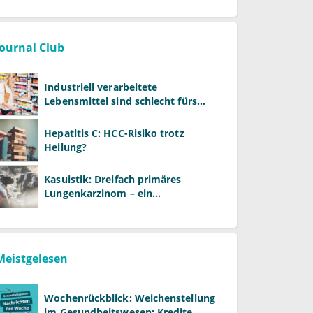
Journal Club
Industriell verarbeitete
Lebensmittel sind schlecht fürs
Gehirn
Hepatitis C: HCC-Risiko trotz
Heilung?
Kasuistik: Dreifach primäres
Lungenkarzinom – ein
ungewöhnlicher Fall
Meistgelesen
Wochenrückblick: Weichenstellung
im Gesundheitswesen: Kredite,