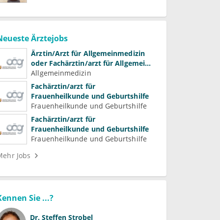
Neueste Ärztejobs
Ärztin/Arzt für Allgemeinmedizin
oder Fachärztin/arzt für Allgemein-
und Familienmedizin für
Allgemeinmedizin
Psychiatrie und
Fachärztin/arzt für
Psychotherapeutische Medizin
Frauenheilkunde und Geburtshilfe
Frauenheilkunde und Geburtshilfe
Fachärztin/arzt für
Frauenheilkunde und Geburtshilfe
Frauenheilkunde und Geburtshilfe
Mehr Jobs
Kennen Sie ...?
Dr.
Steffen Strobel