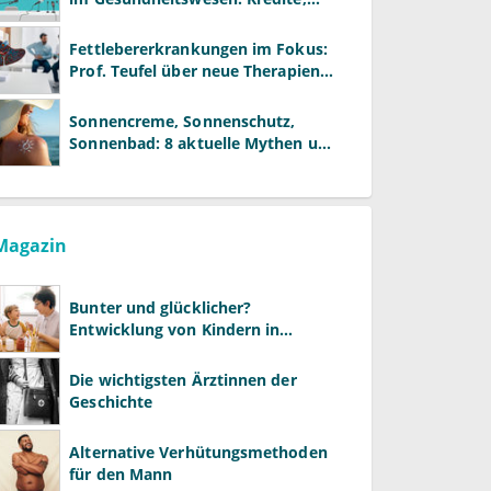
Reformen und neue Modelle
Fettlebererkrankungen im Fokus:
Prof. Teufel über neue Therapien
und die Rolle der Fachärzte
Sonnencreme, Sonnenschutz,
Sonnenbad: 8 aktuelle Mythen und
wie Sie Ihre Patienten richtig
aufklären können
Magazin
Bunter und glücklicher?
Entwicklung von Kindern in
LGBTQ+-Familien
Die wichtigsten Ärztinnen der
Geschichte
Alternative Verhütungsmethoden
für den Mann