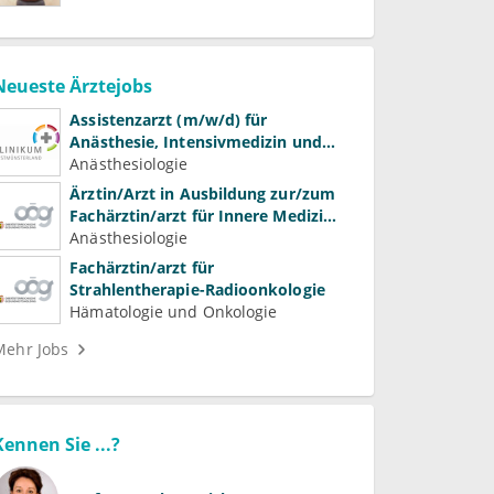
Neueste Ärztejobs
Assistenzarzt (m/w/d) für
Anästhesie, Intensivmedizin und
Schmerztherapie
Anästhesiologie
Ärztin/Arzt in Ausbildung zur/zum
Fachärztin/arzt für Innere Medizin
(Kardiologie, Nephrologie,
Anästhesiologie
Intensivmedizin)
Fachärztin/arzt für
Strahlentherapie-Radioonkologie
Hämatologie und Onkologie
Mehr Jobs
Kennen Sie ...?