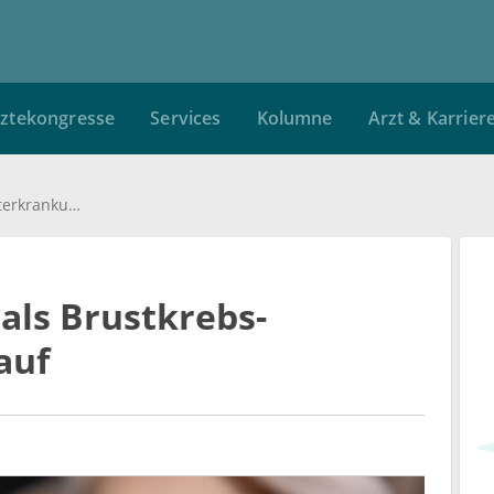
ztekongresse
Services
Kolumne
Arzt & Karrier
Depression tritt oft als Brustkrebs-Begleiterkrankung auf
 als Brustkrebs-
auf