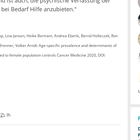
nd ist auch, die psychische Verfassung der
bei Bedarf Hilfe anzubieten."
, Lina Jansen, Heike Bertram, Andrea Eberle, Bernd Holleczek, Ron
Brenner, Volker Arndt: Age-specific prevalence and determinants of
ed to female population controls Cancer Medicine 2020, DOI:
Z)
lh
Die Rolle