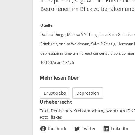
therapieren", sagt Arndt. "Entscheide
Betroffenen im Blick zu behalten und 
Quelle:
Daniela Doege, Melissa S Y Thong, Lena Koch-Gallenkamp
Pritzkuleit, Annika Waldmann, Sylke R Zeissig, Hermann 
depression in long-term breast cancer survivors compar
10.1002/cam4.3476
Mehr lesen über
Brustkrebs
Depression
Urheberrecht
Text:
Deutsches Krebsforschungszentrum (DKF
Foto:
fizkes
Facebook
Twitter
LinkedIn