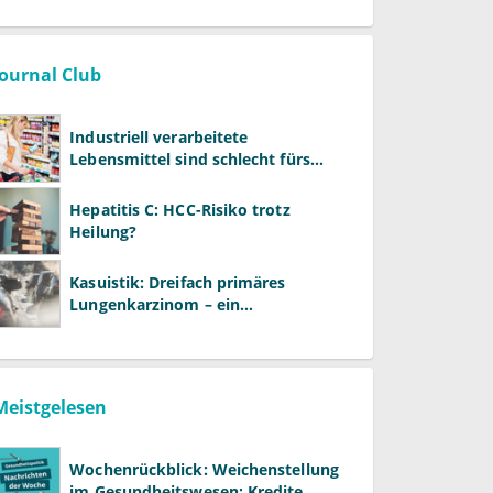
Journal Club
Industriell verarbeitete
Lebensmittel sind schlecht fürs
Gehirn
Hepatitis C: HCC-Risiko trotz
Heilung?
Kasuistik: Dreifach primäres
Lungenkarzinom – ein
ungewöhnlicher Fall
Meistgelesen
Wochenrückblick: Weichenstellung
im Gesundheitswesen: Kredite,