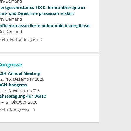
Glomerulopathie
On-Demand
Fortgeschrittenes ESCC: Immuntherapie in
Erst- und Zweitlinie praxisnah erklärt
On-Demand
Influenza-assoziierte pulmonale Aspergillose
On-Demand
Mehr Fortbildungen
Kongresse
ASH Annual Meeting
12.–15. Dezember 2026
DGN-Kongress
4.–7. November 2026
Jahrestagung der DGHO
9.–12. Oktober 2026
Mehr Kongresse