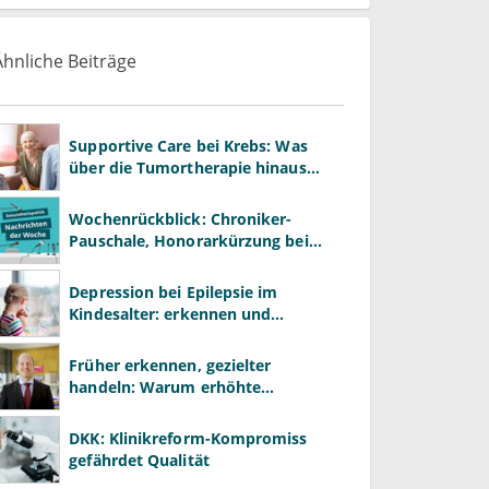
Ähnliche Beiträge
Supportive Care bei Krebs: Was
über die Tumortherapie hinaus
wirkt
Wochenrückblick: Chroniker-
Pauschale, Honorarkürzung bei
Psychotherapie und GKV-Finanzen
Depression bei Epilepsie im
Kindesalter: erkennen und
behandeln
Früher erkennen, gezielter
handeln: Warum erhöhte
Leberwerte heute mehr verlangen
als ALT und AST
DKK: Klinikreform-Kompromiss
gefährdet Qualität