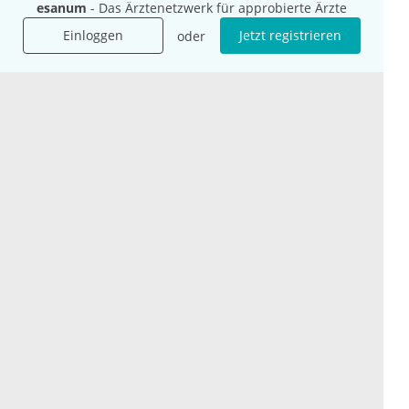
esanum
- Das Ärztenetzwerk für approbierte Ärzte
Mediadaten
Einloggen
Jetzt registrieren
oder
Presse
Karriere
Jobs
International
Social Media
esanum.it
Youtube
esanum.com
Twitter
esanum.fr
LinkedIn
Facebook
Podcasts
Instagram
Kontakt
Datenschutz
AGB
Impressum
Cookie-Einstellung
© 2026 esanum GmbH