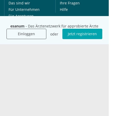
Das sind wir
Ihre Fragen
Für Unternehmen
Hilfe
Für Agenturen
Mediadaten
esanum
- Das Ärztenetzwerk für approbierte Ärzte
Presse
Einloggen
Jetzt registrieren
oder
Karriere
Jobs
International
Social Media
esanum.it
Youtube
esanum.com
Twitter
esanum.fr
LinkedIn
Facebook
Podcasts
Instagram
Kontakt
Datenschutz
AGB
Impressum
Cookie-Einstellung