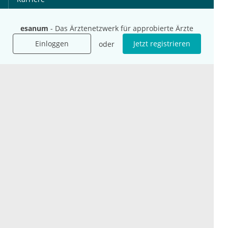
Jobs
esanum
- Das Ärztenetzwerk für approbierte Ärzte
International
Social Media
Einloggen
Jetzt registrieren
oder
esanum.it
Youtube
esanum.com
Twitter
esanum.fr
LinkedIn
Facebook
Podcasts
Instagram
Kontakt
Datenschutz
AGB
Impressum
Cookie-Einstellung
© 2026 esanum GmbH