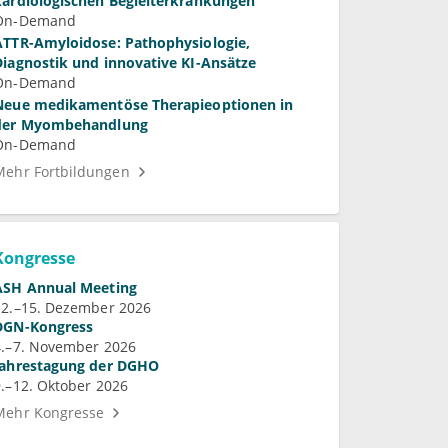
kardiologischen Begleiterkrankungen
On-Demand
ATTR-Amyloidose: Pathophysiologie,
Diagnostik und innovative KI-Ansätze
On-Demand
Neue medikamentöse Therapieoptionen in
der Myombehandlung
On-Demand
Mehr Fortbildungen
Kongresse
ASH Annual Meeting
12.–15. Dezember 2026
DGN-Kongress
4.–7. November 2026
Jahrestagung der DGHO
9.–12. Oktober 2026
Mehr Kongresse