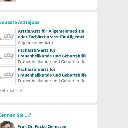
Neueste Ärztejobs
Ärztin/Arzt für Allgemeinmedizin
oder Fachärztin/arzt für Allgemein-
und Familienmedizin für
Allgemeinmedizin
Psychiatrie und
Fachärztin/arzt für
Psychotherapeutische Medizin
Frauenheilkunde und Geburtshilfe
Frauenheilkunde und Geburtshilfe
Fachärztin/arzt für
Frauenheilkunde und Geburtshilfe
Frauenheilkunde und Geburtshilfe
Mehr Jobs
Kennen Sie ...?
Prof. Dr.
Focke Ziemssen