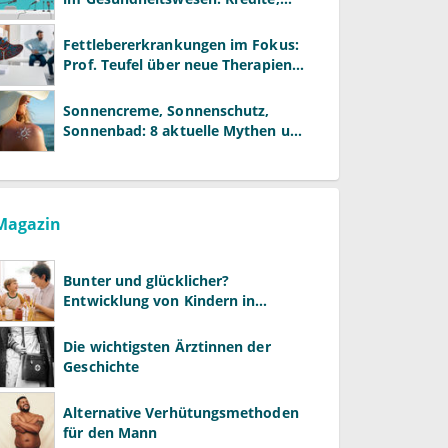
Reformen und neue Modelle
Fettlebererkrankungen im Fokus:
Prof. Teufel über neue Therapien
und die Rolle der Fachärzte
Sonnencreme, Sonnenschutz,
Sonnenbad: 8 aktuelle Mythen und
wie Sie Ihre Patienten richtig
aufklären können
Magazin
Bunter und glücklicher?
Entwicklung von Kindern in
LGBTQ+-Familien
Die wichtigsten Ärztinnen der
Geschichte
Alternative Verhütungsmethoden
für den Mann