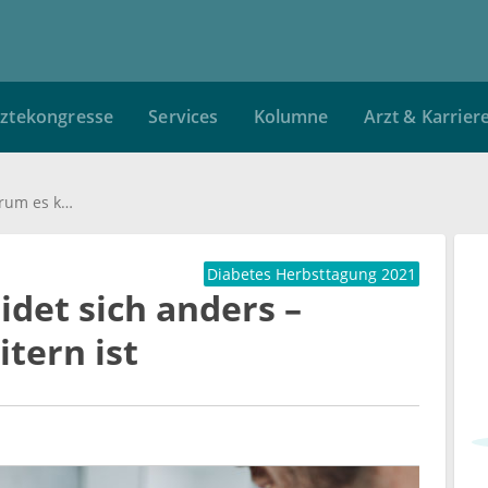
ztekongresse
Services
Kolumne
Arzt & Karrier
Der Patient entscheidet sich anders – warum es kein Scheitern ist
Diabetes Herbsttagung 2021
idet sich anders –
tern ist