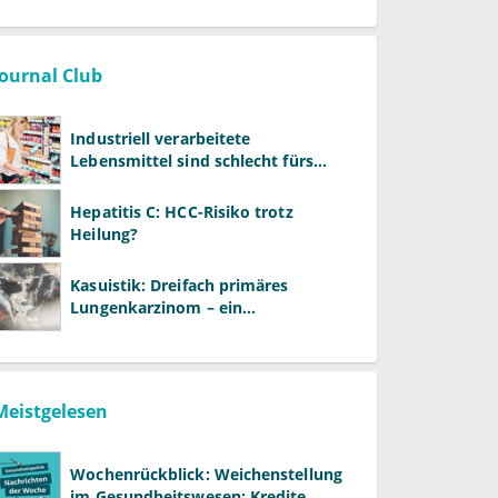
Journal Club
Industriell verarbeitete
Lebensmittel sind schlecht fürs
Gehirn
Hepatitis C: HCC-Risiko trotz
Heilung?
Kasuistik: Dreifach primäres
Lungenkarzinom – ein
ungewöhnlicher Fall
Meistgelesen
Wochenrückblick: Weichenstellung
im Gesundheitswesen: Kredite,