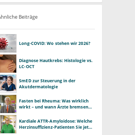
Ähnliche Beiträge
Long-COVID: Wo stehen wir 2026?
Diagnose Hautkrebs: Histologie vs.
LC-OCT
SmED zur Steuerung in der
Akutdermatologie
Fasten bei Rheuma: Was wirklich
wirkt – und wann Ärzte bremsen
müssen
Kardiale ATTR-Amyloidose: Welche
Herzinsuffizienz-Patienten Sie jetzt
gezielt screenen sollten