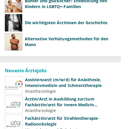
Bunter und glücklicher? Entwicklung von
Kindern in LGBTQ+-Familien
Die wichtigsten Ärztinnen der Geschichte
Alternative Verhütungsmethoden für den
Mann
Neueste Ärztejobs
Assistenzarzt (m/w/d) für Anästhesie,
Intensivmedizin und Schmerztherapie
Anästhesiologie
Ärztin/Arzt in Ausbildung zur/zum
Fachärztin/arzt für Innere Medizin
(Kardiologie, Nephrologie, Intensivmedizin)
Anästhesiologie
Fachärztin/arzt für Strahlentherapie-
Radioonkologie