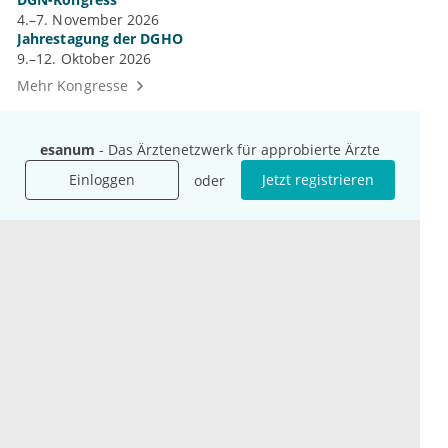
4.–7. November 2026
Jahrestagung der DGHO
9.–12. Oktober 2026
Mehr Kongresse
esanum
- Das Ärztenetzwerk für approbierte Ärzte
Einloggen
Jetzt registrieren
oder
Unternehmen
Ressourcen
Das sind wir
Ihre Fragen
Für Unternehmen
Hilfe
Für Agenturen
Mediadaten
Presse
Karriere
Jobs
International
Social Media