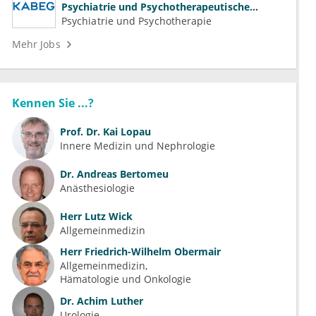
Psychiatrie und Psychotherapeutische
Medizin (m/w/d)
Psychiatrie und Psychotherapie
Mehr Jobs
Kennen Sie ...?
Prof. Dr.
Kai Lopau
Innere Medizin und Nephrologie
Dr.
Andreas Bertomeu
Anästhesiologie
Herr
Lutz Wick
Allgemeinmedizin
Herr
Friedrich-Wilhelm Obermair
Allgemeinmedizin
Hämatologie und Onkologie
Dr.
Achim Luther
Urologie