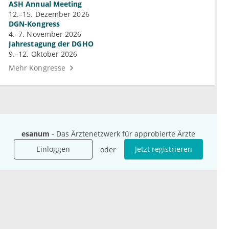
ASH Annual Meeting
12.–15. Dezember 2026
DGN-Kongress
4.–7. November 2026
Jahrestagung der DGHO
9.–12. Oktober 2026
Mehr Kongresse
esanum
- Das Ärztenetzwerk für approbierte Ärzte
Unternehmen
Ressourcen
Das sind wir
Ihre Fragen
Einloggen
Jetzt registrieren
oder
Für Unternehmen
Hilfe
Für Agenturen
Mediadaten
Presse
Karriere
Jobs