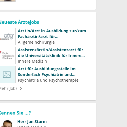
Neueste Ärztejobs
Ärztin/Arzt in Ausbildung zur/zum
Fachärztin/arzt für
Allgemeinchirurgie und
Allgemeinchirurgie
Gefäßchirurgie
Assistenzärztin/Assistenzarzt für
die Universitätsklinik für Innere
Medizin
Innere Medizin
Arzt für Ausbildungsstelle im
Sonderfach Psychiatrie und
Psychotherapeutische Medizin
Psychiatrie und Psychotherapie
(m/w/d)
Mehr Jobs
Kennen Sie ...?
Herr
Jan Sturm