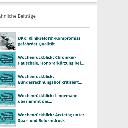
Ähnliche Beiträge
DKK: Klinikreform-Kompromiss
gefährdet Qualität
Wochenrückblick: Chroniker-
Pauschale, Honorarkürzung bei
Psychotherapie und GKV-Finanzen
Wochenrückblick:
Bundesrechnungshof kritisiert
stark wachsende extrabudgetäre
Vergütung
Wochenrückblick: Linnemann
übernimmt das
Gesundheitsministerium von
Warken
Wochenrückblick: Ärztetag unter
Spar- und Reformdruck