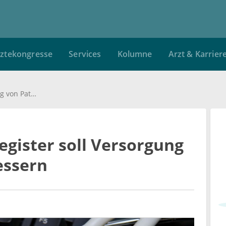
ztekongresse
Services
Kolumne
Arzt & Karrier
Detailliertes Krebsregister soll Versorgung von Patienten verbessern
register soll Versorgung
essern