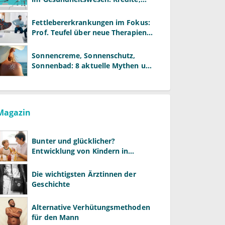
Reformen und neue Modelle
Fettlebererkrankungen im Fokus:
Prof. Teufel über neue Therapien
und die Rolle der Fachärzte
Sonnencreme, Sonnenschutz,
Sonnenbad: 8 aktuelle Mythen und
wie Sie Ihre Patienten richtig
aufklären können
Magazin
Bunter und glücklicher?
Entwicklung von Kindern in
LGBTQ+-Familien
Die wichtigsten Ärztinnen der
Geschichte
Alternative Verhütungsmethoden
für den Mann