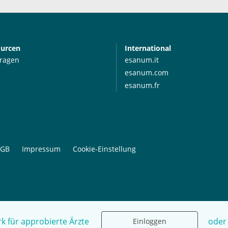
ourcen
International
Fragen
esanum.it
esanum.com
esanum.fr
GB
Impressum
Cookie-Einstellung
k für approbierte Ärzte
oder
Einloggen