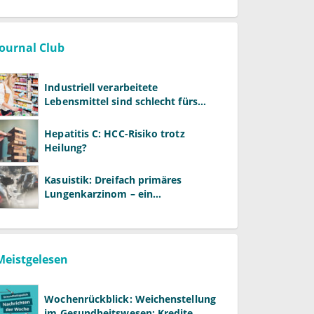
Journal Club
Industriell verarbeitete
Lebensmittel sind schlecht fürs
Gehirn
Hepatitis C: HCC-Risiko trotz
Heilung?
Kasuistik: Dreifach primäres
Lungenkarzinom – ein
ungewöhnlicher Fall
Meistgelesen
Wochenrückblick: Weichenstellung
im Gesundheitswesen: Kredite,