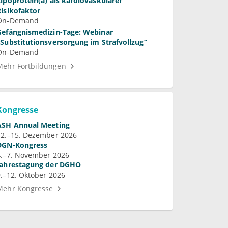
Lipoprotein(a) als kardiovaskulärer
Risikofaktor
On-Demand
Gefängnismedizin-Tage: Webinar
„Substitutionsversorgung im Strafvollzug“
On-Demand
Mehr Fortbildungen
Kongresse
ASH Annual Meeting
12.–15. Dezember 2026
DGN-Kongress
4.–7. November 2026
Jahrestagung der DGHO
9.–12. Oktober 2026
Mehr Kongresse