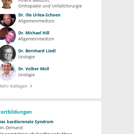
Innere Medizin
Orthopädie und Unfallchirurgie
Dr.
Ilie Urlea-Schoen
Allgemeinmedizin
Dr.
Michael Hill
Allgemeinmedizin
Dr.
Bernhard Liedl
Urologie
Dr.
Volker Moll
Urologie
Mehr Kollegen
Fortbildungen
Das kardiorenale Syndrom
On-Demand