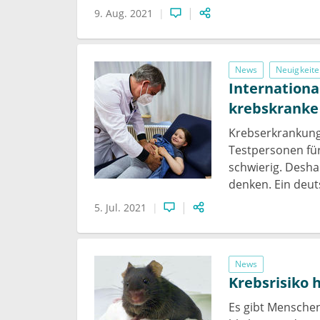
9. Aug. 2021
News
Neuigkeite
Internationa
krebskranke 
Krebserkrankung
Testpersonen für 
schwierig. Deshal
denken. Ein deut
5. Jul. 2021
News
Krebsrisiko 
Es gibt Menschen