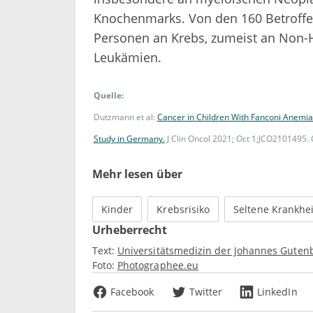
Knochenmarks. Von den 160 Betroffen
Personen an Krebs, zumeist an Non
Leukämien.
Quelle:
Dutzmann et al:
Cancer in Children With Fanconi Anemia
Study in Germany.
J Clin Oncol 2021; Oct 1;JCO2101495. O
Mehr lesen über
Kinder
Krebsrisiko
Seltene Krankhe
Urheberrecht
Text:
Universitätsmedizin der Johannes Gutenb
Foto:
Photographee.eu
Facebook
Twitter
LinkedIn