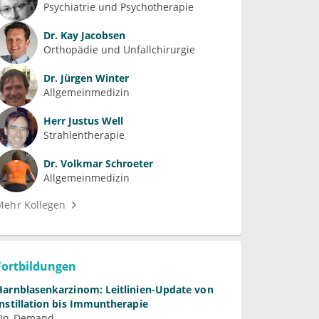
Psychiatrie und Psychotherapie
Dr.
Kay Jacobsen
Orthopädie und Unfallchirurgie
Dr.
Jürgen Winter
Allgemeinmedizin
Herr
Justus Well
Strahlentherapie
Dr.
Volkmar Schroeter
Allgemeinmedizin
Mehr Kollegen
Fortbildungen
Harnblasenkarzinom: Leitlinien-Update von
Instillation bis Immuntherapie
On-Demand