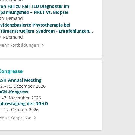
Von Fall zu Fall: ILD Diagnostik im
Spannungsfeld – HRCT vs. Biopsie
On-Demand
Evidenzbasierte Phytotherapie bei
Prämenstruellem Syndrom - Empfehlungen
ür die Praxis
On-Demand
Mehr Fortbildungen
Kongresse
ASH Annual Meeting
12.–15. Dezember 2026
DGN-Kongress
4.–7. November 2026
Jahrestagung der DGHO
9.–12. Oktober 2026
Mehr Kongresse