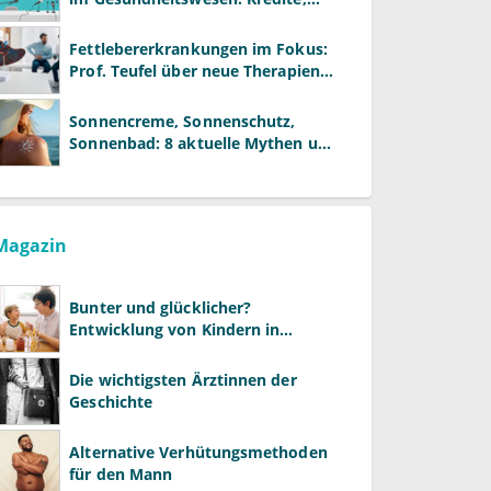
Reformen und neue Modelle
Fettlebererkrankungen im Fokus:
Prof. Teufel über neue Therapien
und die Rolle der Fachärzte
Sonnencreme, Sonnenschutz,
Sonnenbad: 8 aktuelle Mythen und
wie Sie Ihre Patienten richtig
aufklären können
Magazin
Bunter und glücklicher?
Entwicklung von Kindern in
LGBTQ+-Familien
Die wichtigsten Ärztinnen der
Geschichte
Alternative Verhütungsmethoden
für den Mann