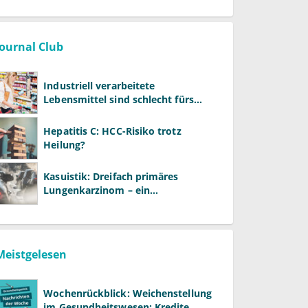
Journal Club
Industriell verarbeitete
Lebensmittel sind schlecht fürs
Gehirn
Hepatitis C: HCC-Risiko trotz
Heilung?
Kasuistik: Dreifach primäres
Lungenkarzinom – ein
ungewöhnlicher Fall
Meistgelesen
Wochenrückblick: Weichenstellung
im Gesundheitswesen: Kredite,