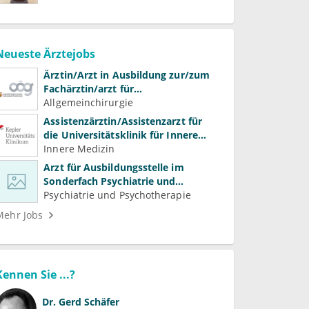
Neueste Ärztejobs
Ärztin/Arzt in Ausbildung zur/zum
Fachärztin/arzt für
Allgemeinchirurgie und
Allgemeinchirurgie
Gefäßchirurgie
Assistenzärztin/Assistenzarzt für
die Universitätsklinik für Innere
Medizin
Innere Medizin
Arzt für Ausbildungsstelle im
Sonderfach Psychiatrie und
Psychotherapeutische Medizin
Psychiatrie und Psychotherapie
(m/w/d)
Mehr Jobs
Kennen Sie ...?
Dr.
Gerd Schäfer