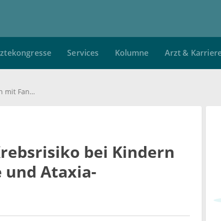
ztekongresse
Services
Kolumne
Arzt & Karrier
Deutlich erhöhtes Krebsrisiko bei Kindern mit Fanconi-Anämie und Ataxia-Teleangiectasia
rebsrisiko bei Kindern
 und Ataxia-