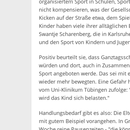
organisiertem Sport in Schulen, Spor
nicht kompensieren, was der Gesells
Kicken auf der Straße etwa, dem Spie
Kinder haben viele ihrer alltägliche
Swantje Scharenberg, die in Karlsru
und den Sport von Kindern und Jugend
Positiv beurteilt sie, dass Ganztags
würden und dort, auch in Zusammena
Sport angeboten werde. Das sei mit e
wieder mehr bewegten. Eine Gefahr hi
vom Uni-Klinikum Tübingen zufolge: "J
wird das Kind sich belasten."
Handlungsbedarf gibt es also: Die El
mit gutem Beispiel vorangehen. In G
Woche reine Pausenzeiten - "die könn