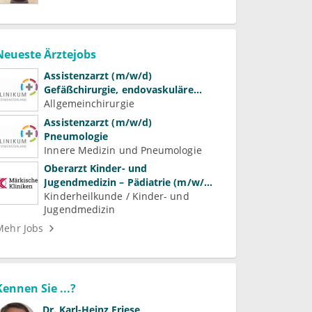
Neueste Ärztejobs
Assistenzarzt (m/w/d)
Gefäßchirurgie, endovaskuläre
Chirurgie und präventive
Allgemeinchirurgie
Gefäßmedizin
Assistenzarzt (m/w/d)
Pneumologie
Innere Medizin und Pneumologie
Oberarzt Kinder- und
Jugendmedizin – Pädiatrie (m/w/d)
Schwerpunkt Neonatologie
Kinderheilkunde / Kinder- und
Jugendmedizin
Mehr Jobs
Kennen Sie ...?
Dr.
Karl-Heinz Friese