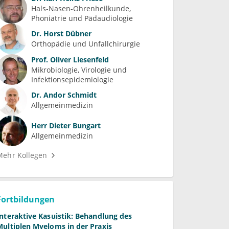
Hals-Nasen-Ohrenheilkunde
Phoniatrie und Pädaudiologie
Dr.
Horst Dübner
Orthopädie und Unfallchirurgie
Prof.
Oliver Liesenfeld
Mikrobiologie, Virologie und 
Infektionsepidemiologie
Dr.
Andor Schmidt
Allgemeinmedizin
Herr
Dieter Bungart
Allgemeinmedizin
Mehr Kollegen
Fortbildungen
Interaktive Kasuistik: Behandlung des
Multiplen Myeloms in der Praxis