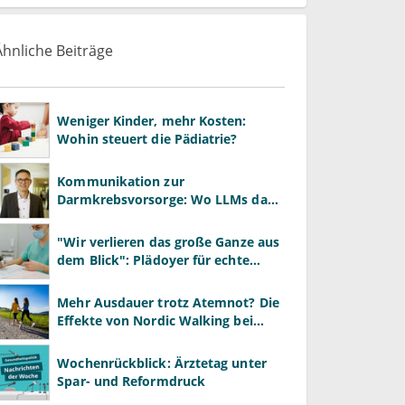
Ähnliche Beiträge
Weniger Kinder, mehr Kosten:
Wohin steuert die Pädiatrie?
Kommunikation zur
Darmkrebsvorsorge: Wo LLMs das
Arztgespräch ergänzen und wo
nicht
"Wir verlieren das große Ganze aus
dem Blick": Plädoyer für echte
Gesundheitssystemreform
Mehr Ausdauer trotz Atemnot? Die
Effekte von Nordic Walking bei
Asthma und COPD
Wochenrückblick: Ärztetag unter
Spar- und Reformdruck