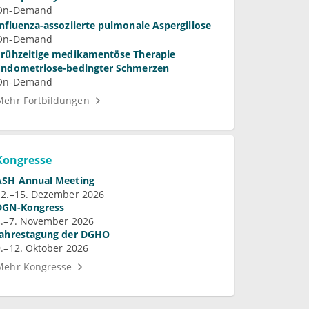
On-Demand
Influenza-assoziierte pulmonale Aspergillose
On-Demand
Frühzeitige medikamentöse Therapie
Endometriose-bedingter Schmerzen
On-Demand
Mehr Fortbildungen
Kongresse
ASH Annual Meeting
12.–15. Dezember 2026
DGN-Kongress
4.–7. November 2026
Jahrestagung der DGHO
9.–12. Oktober 2026
Mehr Kongresse