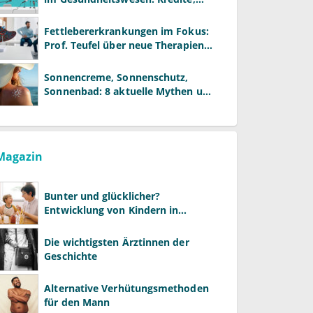
Reformen und neue Modelle
Fettlebererkrankungen im Fokus:
Prof. Teufel über neue Therapien
und die Rolle der Fachärzte
Sonnencreme, Sonnenschutz,
Sonnenbad: 8 aktuelle Mythen und
wie Sie Ihre Patienten richtig
aufklären können
Magazin
Bunter und glücklicher?
Entwicklung von Kindern in
LGBTQ+-Familien
Die wichtigsten Ärztinnen der
Geschichte
Alternative Verhütungsmethoden
für den Mann