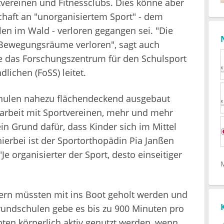
tvereinen und Fitnessclubs. Dies könne aber
chaft an "unorganisiertem Sport" - dem
len im Wald - verloren gegangen sei. "Die
n Bewegungsräume verloren", sagt auch
he das Forschungszentrum für den Schulsport
lichen (FoSS) leitet.
schulen nahezu flächendeckend ausgebaut
rbeit mit Sportvereinen, mehr und mehr
in Grund dafür, dass Kinder sich im Mittel
erbei ist der Sportorthopädin Pia Janßen
e organisierter der Sport, desto einseitiger
tern müssten mit ins Boot geholt werden und
rundschulen gebe es bis zu 900 Minuten pro
ten körperlich aktiv genutzt werden, wenn