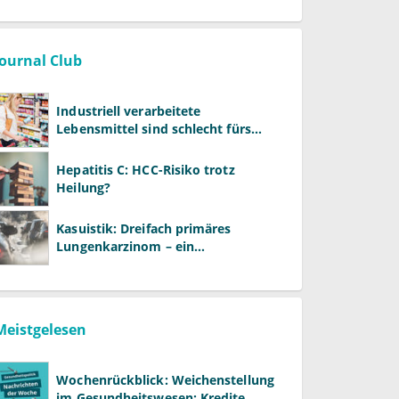
Journal Club
Industriell verarbeitete
Lebensmittel sind schlecht fürs
Gehirn
Hepatitis C: HCC-Risiko trotz
Heilung?
Kasuistik: Dreifach primäres
Lungenkarzinom – ein
ungewöhnlicher Fall
Meistgelesen
Wochenrückblick: Weichenstellung
im Gesundheitswesen: Kredite,