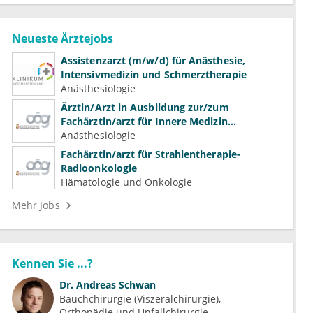
Neueste Ärztejobs
Assistenzarzt (m/w/d) für Anästhesie,
Intensivmedizin und Schmerztherapie
Anästhesiologie
Ärztin/Arzt in Ausbildung zur/zum
Fachärztin/arzt für Innere Medizin
(Kardiologie, Nephrologie, Intensivmedizin)
Anästhesiologie
Fachärztin/arzt für Strahlentherapie-
Radioonkologie
Hämatologie und Onkologie
Mehr Jobs
Kennen Sie ...?
Dr.
Andreas Schwan
Bauchchirurgie (Viszeralchirurgie)
Orthopädie und Unfallchirurgie