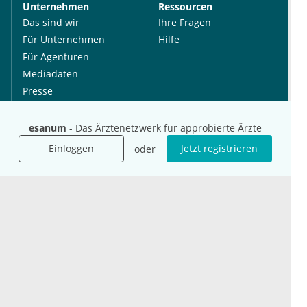
Unternehmen
Ressourcen
Das sind wir
Ihre Fragen
Für Unternehmen
Hilfe
Für Agenturen
Mediadaten
Presse
Karriere
Jobs
esanum
- Das Ärztenetzwerk für approbierte Ärzte
Einloggen
Jetzt registrieren
oder
International
Social Media
esanum.it
Youtube
esanum.com
Twitter
esanum.fr
LinkedIn
Facebook
Podcasts
Instagram
Kontakt
Datenschutz
AGB
Impressum
Cookie-Einstellung