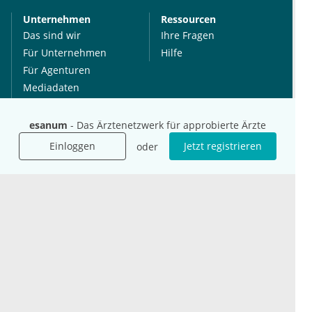
Unternehmen
Ressourcen
Das sind wir
Ihre Fragen
Für Unternehmen
Hilfe
Für Agenturen
Mediadaten
Presse
Karriere
esanum
- Das Ärztenetzwerk für approbierte Ärzte
Jobs
Einloggen
Jetzt registrieren
oder
International
Social Media
esanum.it
Youtube
esanum.com
Twitter
esanum.fr
LinkedIn
Facebook
Podcasts
Instagram
Kontakt
Datenschutz
AGB
Impressum