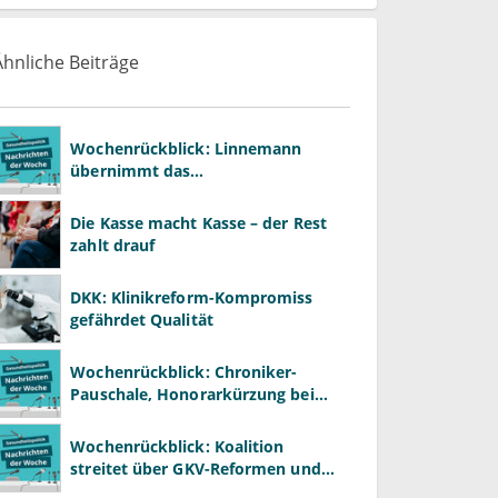
Ähnliche Beiträge
Wochenrückblick: Linnemann
übernimmt das
Gesundheitsministerium von
Warken
Die Kasse macht Kasse – der Rest
zahlt drauf
DKK: Klinikreform-Kompromiss
gefährdet Qualität
Wochenrückblick: Chroniker-
Pauschale, Honorarkürzung bei
Psychotherapie und GKV-Finanzen
Wochenrückblick: Koalition
streitet über GKV-Reformen und
Gesundheitspolitik