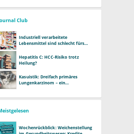
Journal Club
Industriell verarbeitete
Lebensmittel sind schlecht fürs
Gehirn
Hepatitis C: HCC-Risiko trotz
Heilung?
Kasuistik: Dreifach primäres
Lungenkarzinom – ein
ungewöhnlicher Fall
Meistgelesen
Wochenrückblick: Weichenstellung
im Gesundheitswesen: Kredite,