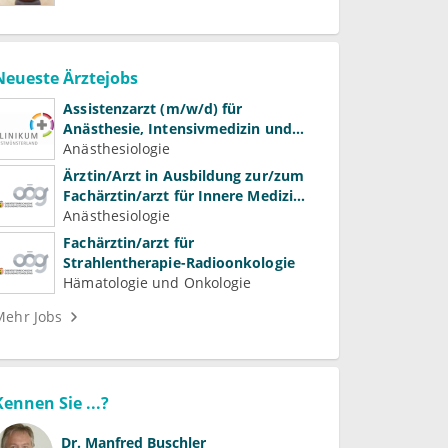
Neueste Ärztejobs
Assistenzarzt (m/w/d) für
Anästhesie, Intensivmedizin und
Schmerztherapie
Anästhesiologie
Ärztin/Arzt in Ausbildung zur/zum
Fachärztin/arzt für Innere Medizin
(Kardiologie, Nephrologie,
Anästhesiologie
Intensivmedizin)
Fachärztin/arzt für
Strahlentherapie-Radioonkologie
Hämatologie und Onkologie
Mehr Jobs
Kennen Sie ...?
Dr.
Manfred Buschler