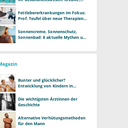
Reformen und neue Modelle
Fettlebererkrankungen im Fokus:
Prof. Teufel über neue Therapien
und die Rolle der Fachärzte
Sonnencreme, Sonnenschutz,
Sonnenbad: 8 aktuelle Mythen und
wie Sie Ihre Patienten richtig
aufklären können
Magazin
Bunter und glücklicher?
Entwicklung von Kindern in
LGBTQ+-Familien
Die wichtigsten Ärztinnen der
Geschichte
Alternative Verhütungsmethoden
für den Mann