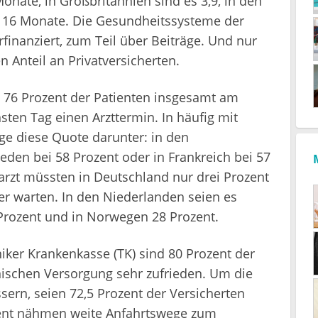
nate, in Großbritannien sind es 3,9, in den
t 16 Monate. Die Gesundheitssysteme der
finanziert, zum Teil über Beiträge. Und nur
Anteil an Privatversicherten.
e 76 Prozent der Patienten insgesamt am
ten Tag einen Arzttermin. In häufig mit
ge diese Quote darunter: in den
eden bei 58 Prozent oder in Frankreich bei 57
arzt müssten in Deutschland nur drei Prozent
er warten. In den Niederlanden seien es
 Prozent und in Norwegen 28 Prozent.
ker Krankenkasse (TK) sind 80 Prozent der
nischen Versorgung sehr zufrieden. Um die
sern, seien 72,5 Prozent der Versicherten
ozent nähmen weite Anfahrtswege zum