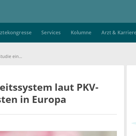
ztekongresse
Services
Kolumne
Arzt & Karrier
Deutsches Gesundheitssystem laut PKV-Studie eines der besten in Europa
itssystem laut PKV-
sten in Europa