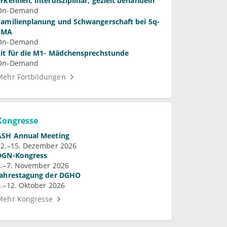
erkennen, interdisziplinär, gezielt behandeln
On-Demand
Familienplanung und Schwangerschaft bei 5q-
SMA
On-Demand
Fit für die M1- Mädchensprechstunde
On-Demand
Mehr Fortbildungen
Kongresse
ASH Annual Meeting
12.–15. Dezember 2026
DGN-Kongress
4.–7. November 2026
Jahrestagung der DGHO
9.–12. Oktober 2026
Mehr Kongresse