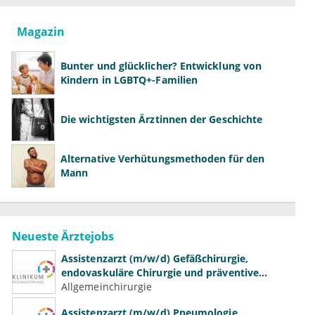
Magazin
Bunter und glücklicher? Entwicklung von
Kindern in LGBTQ+-Familien
Die wichtigsten Ärztinnen der Geschichte
Alternative Verhütungsmethoden für den
Mann
Neueste Ärztejobs
Assistenzarzt (m/w/d) Gefäßchirurgie,
endovaskuläre Chirurgie und präventive
Gefäßmedizin
Allgemeinchirurgie
Assistenzarzt (m/w/d) Pneumologie