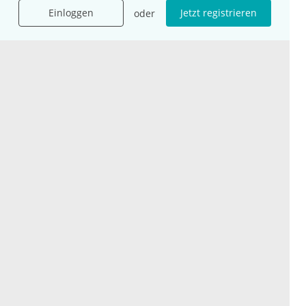
Einloggen
Jetzt registrieren
oder
International
Social Media
esanum.it
Youtube
esanum.com
Twitter
esanum.fr
LinkedIn
Facebook
Podcasts
Instagram
Kontakt
Datenschutz
AGB
Impressum
Cookie-Einstellung
© 2026 esanum GmbH