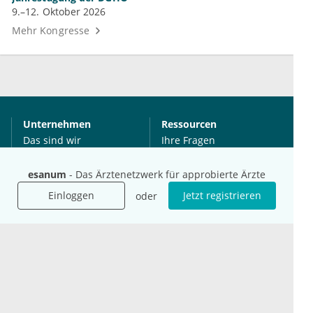
9.–12. Oktober 2026
Mehr Kongresse
Unternehmen
Ressourcen
Das sind wir
Ihre Fragen
Für Unternehmen
Hilfe
esanum
- Das Ärztenetzwerk für approbierte Ärzte
Für Agenturen
Mediadaten
Einloggen
Jetzt registrieren
oder
Presse
Karriere
Jobs
International
Social Media
esanum.it
Youtube