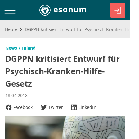
Heute
DGPPN kritisiert Entwurf für Psychisch-Kranken-Hilfe-Gesetz
News
Inland
DGPPN kritisiert Entwurf für
Psychisch-Kranken-Hilfe-
Gesetz
18.04.2018
Facebook
Twitter
LinkedIn