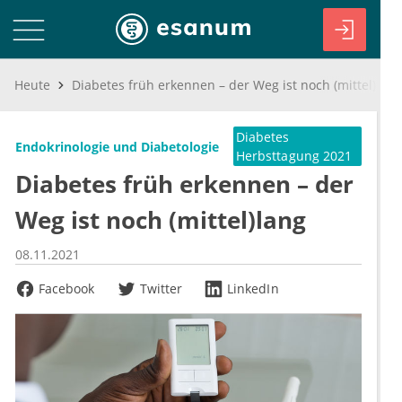
Heute
Diabetes früh erkennen – der Weg ist noch (mittel)lang
Diabetes
Endokrinologie und Diabetologie
Herbsttagung 2021
Diabetes früh erkennen – der
Weg ist noch (mittel)lang
08.11.2021
Facebook
Twitter
LinkedIn