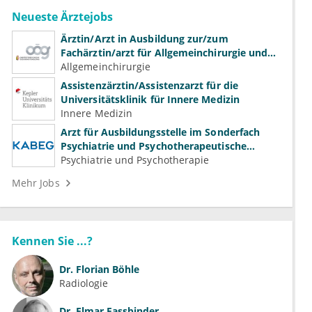
Neueste Ärztejobs
Ärztin/Arzt in Ausbildung zur/zum
Fachärztin/arzt für Allgemeinchirurgie und
Gefäßchirurgie
Allgemeinchirurgie
Assistenzärztin/Assistenzarzt für die
Universitätsklinik für Innere Medizin
Innere Medizin
Arzt für Ausbildungsstelle im Sonderfach
Psychiatrie und Psychotherapeutische
Medizin (m/w/d)
Psychiatrie und Psychotherapie
Mehr Jobs
Kennen Sie ...?
Dr.
Florian Böhle
Radiologie
Dr.
Elmar Fassbinder