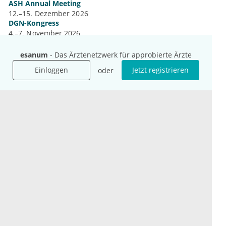
ASH Annual Meeting
12.–15. Dezember 2026
DGN-Kongress
4.–7. November 2026
Jahrestagung der DGHO
9.–12. Oktober 2026
esanum
- Das Ärztenetzwerk für approbierte Ärzte
Mehr Kongresse
Einloggen
Jetzt registrieren
oder
Unternehmen
Ressourcen
Das sind wir
Ihre Fragen
Für Unternehmen
Hilfe
Für Agenturen
Mediadaten
Presse
Karriere
Jobs