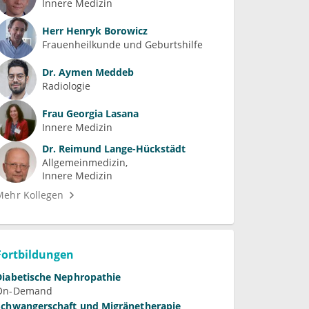
Innere Medizin
Herr
Henryk Borowicz
Frauenheilkunde und Geburtshilfe
Dr.
Aymen Meddeb
Radiologie
Frau
Georgia Lasana
Innere Medizin
Dr.
Reimund Lange-Hückstädt
Allgemeinmedizin
Innere Medizin
Mehr Kollegen
Fortbildungen
Diabetische Nephropathie
On-Demand
Schwangerschaft und Migränetherapie