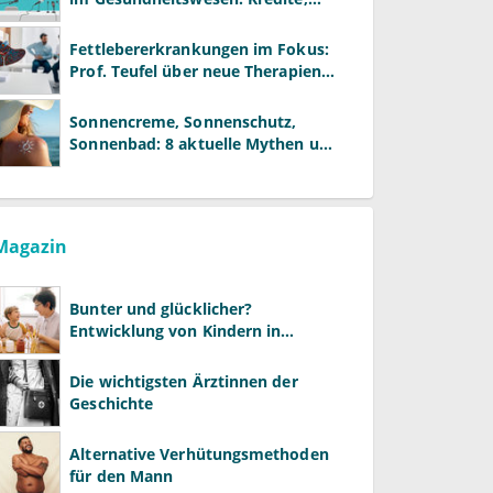
Reformen und neue Modelle
Fettlebererkrankungen im Fokus:
Prof. Teufel über neue Therapien
und die Rolle der Fachärzte
Sonnencreme, Sonnenschutz,
Sonnenbad: 8 aktuelle Mythen und
wie Sie Ihre Patienten richtig
aufklären können
Magazin
Bunter und glücklicher?
Entwicklung von Kindern in
LGBTQ+-Familien
Die wichtigsten Ärztinnen der
Geschichte
Alternative Verhütungsmethoden
für den Mann