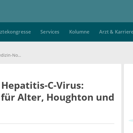
ztekongresse
Services
Kolumne
Arzt & Karrier
Die Entdeckung des Hepatitis-C-Virus: Medizin-Nobelpreis für Alter, Houghton und Rice
Hepatitis-C-Virus:
 für Alter, Houghton und