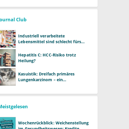
Journal Club
Industriell verarbeitete
Lebensmittel sind schlecht fürs
Gehirn
Hepatitis C: HCC-Risiko trotz
Heilung?
Kasuistik: Dreifach primäres
Lungenkarzinom – ein
ungewöhnlicher Fall
Meistgelesen
Wochenrückblick: Weichenstellung
im Gesundheitswesen: Kredite,