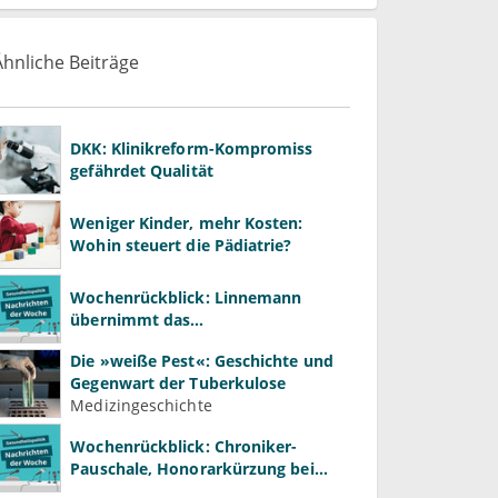
Ähnliche Beiträge
DKK: Klinikreform-Kompromiss
gefährdet Qualität
Weniger Kinder, mehr Kosten:
Wohin steuert die Pädiatrie?
Wochenrückblick: Linnemann
übernimmt das
Gesundheitsministerium von
Die »weiße Pest«: Geschichte und
Warken
Gegenwart der Tuberkulose
Medizingeschichte
Wochenrückblick: Chroniker-
Pauschale, Honorarkürzung bei
Psychotherapie und GKV-Finanzen