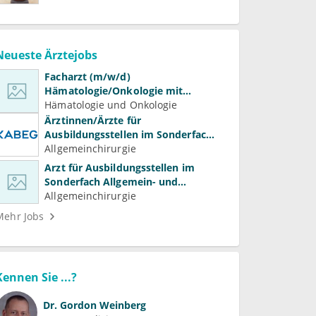
Neueste Ärztejobs
Facharzt (m/w/d)
Hämatologie/Onkologie mit
Beteiligung an Forschung und
Hämatologie und Onkologie
Lehre
Ärztinnen/Ärzte für
Ausbildungsstellen im Sonderfach
Allgemein- und Viszeralchirurgie
Allgemeinchirurgie
Arzt für Ausbildungsstellen im
Sonderfach Allgemein- und
Gefäßchirurgie (m/w/d)
Allgemeinchirurgie
Mehr Jobs
Kennen Sie ...?
Dr.
Gordon Weinberg