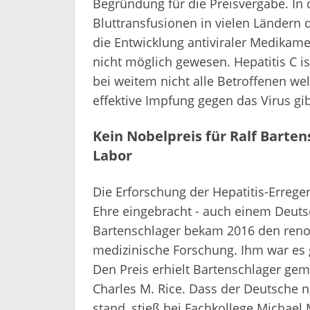
Begründung für die Preisvergabe. In
Bluttransfusionen in vielen Ländern 
die Entwicklung antiviraler Medikame
nicht möglich gewesen. Hepatitis C i
bei weitem nicht alle Betroffenen we
effektive Impfung gegen das Virus gib
Kein Nobelpreis für Ralf Barte
Labor
Die Erforschung der Hepatitis-Errege
Ehre eingebracht - auch einem Deutsc
Bartenschlager bekam 2016 den renom
medizinische Forschung. Ihm war es 
Den Preis erhielt Bartenschlager ge
Charles M. Rice. Dass der Deutsche ni
stand, stieß bei Fachkollege Michae