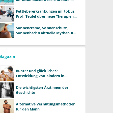
Reformen und neue Modelle
Fettlebererkrankungen im Fokus:
Prof. Teufel über neue Therapien
und die Rolle der Fachärzte
Sonnencreme, Sonnenschutz,
Sonnenbad: 8 aktuelle Mythen und
wie Sie Ihre Patienten richtig
aufklären können
Magazin
Bunter und glücklicher?
Entwicklung von Kindern in
LGBTQ+-Familien
Die wichtigsten Ärztinnen der
Geschichte
Alternative Verhütungsmethoden
für den Mann