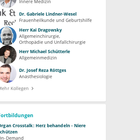
Innere Medizin
Dr.
Gabriele Lindner-Wesel
Frauenheilkunde und Geburtshilfe
Herr
Kai Dragowsky
Allgemeinchirurgie
Orthopädie und Unfallchirurgie
Herr
Michael Schütterle
Allgemeinmedizin
Dr.
Josef Reza Röttges
Anästhesiologie
Mehr Kollegen
Fortbildungen
Organ Crosstalk: Herz behandeln - Niere
schützen
On-Demand