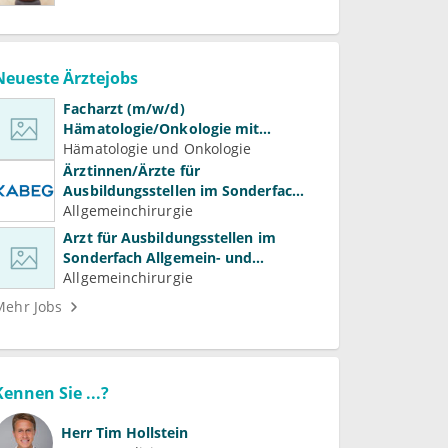
Neueste Ärztejobs
Facharzt (m/w/d)
Hämatologie/Onkologie mit
Beteiligung an Forschung und
Hämatologie und Onkologie
Lehre
Ärztinnen/Ärzte für
Ausbildungsstellen im Sonderfach
Allgemein- und Viszeralchirurgie
Allgemeinchirurgie
Arzt für Ausbildungsstellen im
Sonderfach Allgemein- und
Gefäßchirurgie (m/w/d)
Allgemeinchirurgie
Mehr Jobs
Kennen Sie ...?
Herr
Tim Hollstein