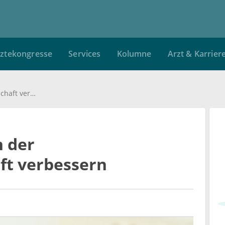
ztekongresse
Services
Kolumne
Arzt & Karrier
Die Schlafqualität in der Leistungsgesellschaft verbessern
n der
ft verbessern