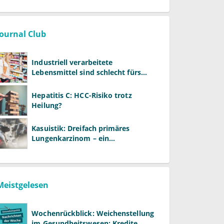
Journal Club
Industriell verarbeitete
Lebensmittel sind schlecht fürs
Gehirn
Hepatitis C: HCC-Risiko trotz
Heilung?
Kasuistik: Dreifach primäres
Lungenkarzinom – ein
ungewöhnlicher Fall
Meistgelesen
Wochenrückblick: Weichenstellung
im Gesundheitswesen: Kredite,