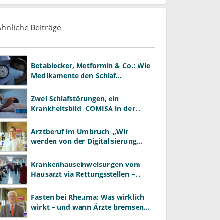
Ähnliche Beiträge
Betablocker, Metformin & Co.: Wie
Medikamente den Schlaf
beeinflussen
Zwei Schlafstörungen, ein
Krankheitsbild: COMISA in der
Praxis erkennen
Arztberuf im Umbruch: „Wir
werden von der Digitalisierung
überrollt – bevor wir wissen, was
wir wollen"
Krankenhauseinweisungen vom
Hausarzt via Rettungsstellen –
wozu?
Fasten bei Rheuma: Was wirklich
wirkt – und wann Ärzte bremsen
müssen