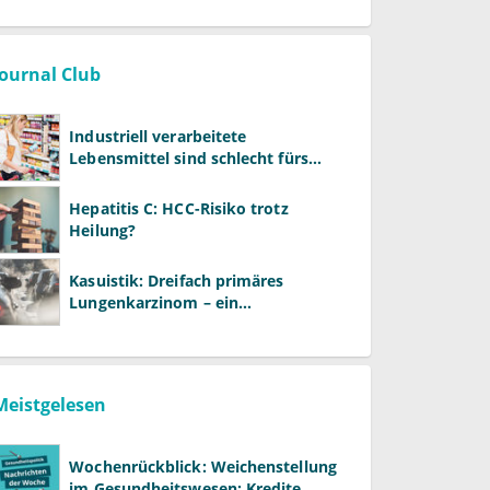
Journal Club
Industriell verarbeitete
Lebensmittel sind schlecht fürs
Gehirn
Hepatitis C: HCC-Risiko trotz
Heilung?
Kasuistik: Dreifach primäres
Lungenkarzinom – ein
ungewöhnlicher Fall
Meistgelesen
Wochenrückblick: Weichenstellung
im Gesundheitswesen: Kredite,