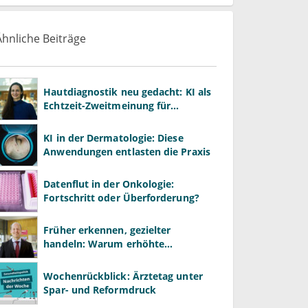
Ähnliche Beiträge
Hautdiagnostik neu gedacht: KI als
Echtzeit-Zweitmeinung für
Dermatologen
KI in der Dermatologie: Diese
Anwendungen entlasten die Praxis
Datenflut in der Onkologie:
Fortschritt oder Überforderung?
Früher erkennen, gezielter
handeln: Warum erhöhte
Leberwerte heute mehr verlangen
als ALT und AST
Wochenrückblick: Ärztetag unter
Spar- und Reformdruck