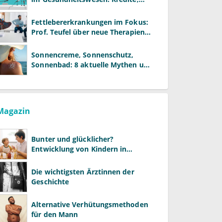
Reformen und neue Modelle
Fettlebererkrankungen im Fokus:
Prof. Teufel über neue Therapien
und die Rolle der Fachärzte
Sonnencreme, Sonnenschutz,
Sonnenbad: 8 aktuelle Mythen und
wie Sie Ihre Patienten richtig
aufklären können
Magazin
Bunter und glücklicher?
Entwicklung von Kindern in
LGBTQ+-Familien
Die wichtigsten Ärztinnen der
Geschichte
Alternative Verhütungsmethoden
für den Mann