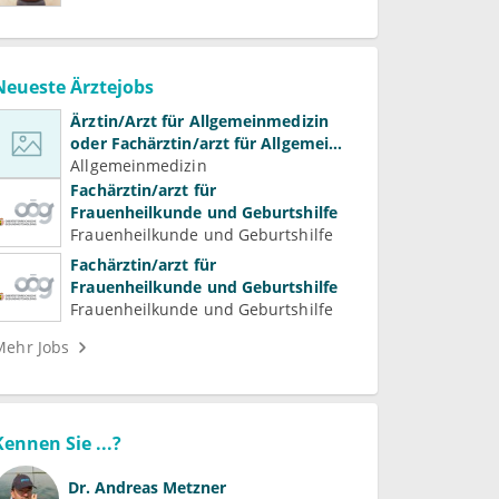
Neueste Ärztejobs
Ärztin/Arzt für Allgemeinmedizin
oder Fachärztin/arzt für Allgemein-
und Familienmedizin für
Allgemeinmedizin
Psychiatrie und
Fachärztin/arzt für
Psychotherapeutische Medizin
Frauenheilkunde und Geburtshilfe
Frauenheilkunde und Geburtshilfe
Fachärztin/arzt für
Frauenheilkunde und Geburtshilfe
Frauenheilkunde und Geburtshilfe
Mehr Jobs
Kennen Sie ...?
Dr.
Andreas Metzner