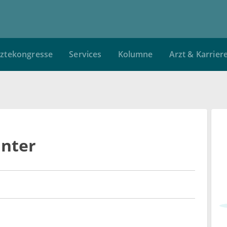
ztekongresse
Services
Kolumne
Arzt & Karrier
unter