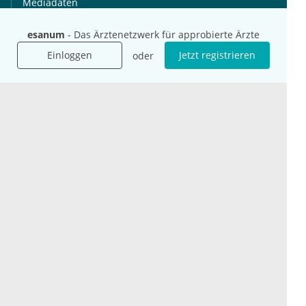
Mediadaten
Presse
esanum
- Das Ärztenetzwerk für approbierte Ärzte
Karriere
Jobs
Einloggen
Jetzt registrieren
oder
International
Social Media
esanum.it
Youtube
esanum.com
Twitter
esanum.fr
LinkedIn
Facebook
Podcasts
Instagram
Kontakt
Datenschutz
AGB
Impressum
Cookie-Einstellung
© 2026 esanum GmbH