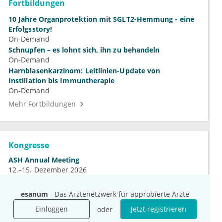
Fortbildungen
10 Jahre Organprotektion mit SGLT2-Hemmung - eine
Erfolgsstory!
On-Demand
Schnupfen – es lohnt sich, ihn zu behandeln
On-Demand
Harnblasenkarzinom: Leitlinien-Update von
Instillation bis Immuntherapie
On-Demand
Mehr Fortbildungen
Kongresse
ASH Annual Meeting
12.–15. Dezember 2026
DGN-Kongress
4.–7. November 2026
esanum
- Das Ärztenetzwerk für approbierte Ärzte
Jahrestagung der DGHO
9.–12. Oktober 2026
Einloggen
Jetzt registrieren
oder
Mehr Kongresse