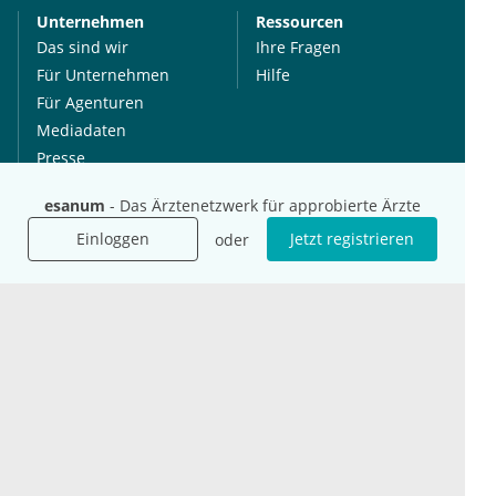
Unternehmen
Ressourcen
Das sind wir
Ihre Fragen
Für Unternehmen
Hilfe
Für Agenturen
Mediadaten
Presse
Karriere
esanum
- Das Ärztenetzwerk für approbierte Ärzte
Jobs
Einloggen
Jetzt registrieren
oder
International
Social Media
esanum.it
Youtube
esanum.com
Twitter
esanum.fr
LinkedIn
Facebook
Podcasts
Instagram
Kontakt
Datenschutz
AGB
Impressum