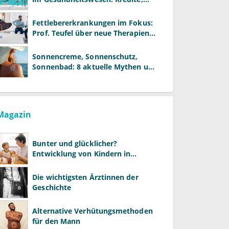
Reformen und neue Modelle
Fettlebererkrankungen im Fokus:
Prof. Teufel über neue Therapien
und die Rolle der Fachärzte
Sonnencreme, Sonnenschutz,
Sonnenbad: 8 aktuelle Mythen und
wie Sie Ihre Patienten richtig
aufklären können
Magazin
Bunter und glücklicher?
Entwicklung von Kindern in
LGBTQ+-Familien
Die wichtigsten Ärztinnen der
Geschichte
Alternative Verhütungsmethoden
für den Mann