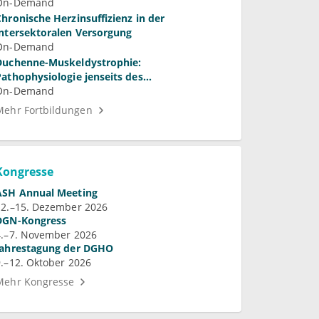
On-Demand
Chronische Herzinsuffizienz in der
intersektoralen Versorgung
On-Demand
Duchenne-Muskeldystrophie:
Pathophysiologie jenseits des
Membrandefekts
On-Demand
Mehr Fortbildungen
Kongresse
ASH Annual Meeting
12.–15. Dezember 2026
DGN-Kongress
4.–7. November 2026
Jahrestagung der DGHO
9.–12. Oktober 2026
Mehr Kongresse