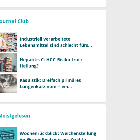
Journal Club
Industriell verarbeitete
Lebensmittel sind schlecht fürs
Gehirn
Hepatitis C: HCC-Risiko trotz
Heilung?
Kasuistik: Dreifach primäres
Lungenkarzinom – ein
ungewöhnlicher Fall
Meistgelesen
Wochenrückblick: Weichenstellung
im Gesundheitswesen: Kredite,