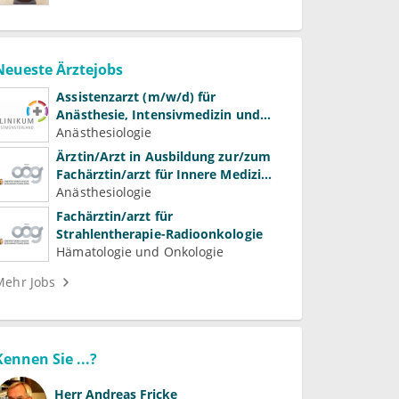
Neueste Ärztejobs
Assistenzarzt (m/w/d) für
Anästhesie, Intensivmedizin und
Schmerztherapie
Anästhesiologie
Ärztin/Arzt in Ausbildung zur/zum
Fachärztin/arzt für Innere Medizin
(Kardiologie, Nephrologie,
Anästhesiologie
Intensivmedizin)
Fachärztin/arzt für
Strahlentherapie-Radioonkologie
Hämatologie und Onkologie
Mehr Jobs
Kennen Sie ...?
Herr
Andreas Fricke