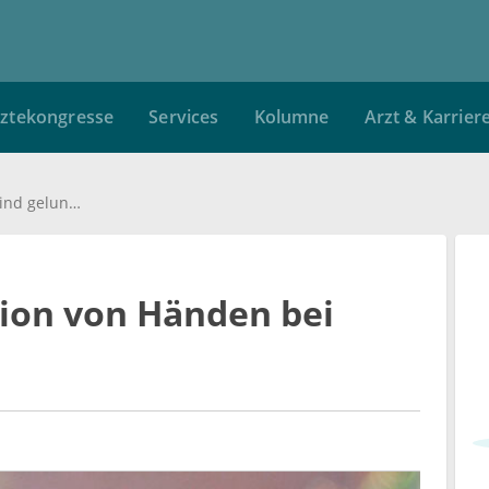
ztekongresse
Services
Kolumne
Arzt & Karrier
Doppeltransplantation von Händen bei Kind gelungen
ion von Händen bei