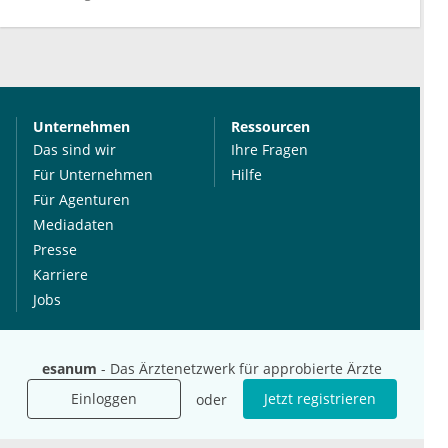
Unternehmen
Ressourcen
Das sind wir
Ihre Fragen
Für Unternehmen
Hilfe
Für Agenturen
Mediadaten
Presse
Karriere
Jobs
International
Social Media
esanum
- Das Ärztenetzwerk für approbierte Ärzte
esanum.it
Youtube
Einloggen
Jetzt registrieren
oder
esanum.com
Twitter
esanum.fr
LinkedIn