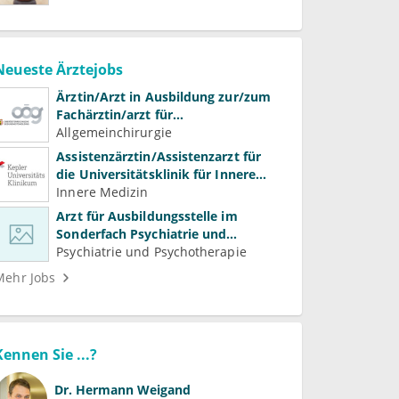
Neueste Ärztejobs
Ärztin/Arzt in Ausbildung zur/zum
Fachärztin/arzt für
Allgemeinchirurgie und
Allgemeinchirurgie
Gefäßchirurgie
Assistenzärztin/Assistenzarzt für
die Universitätsklinik für Innere
Medizin
Innere Medizin
Arzt für Ausbildungsstelle im
Sonderfach Psychiatrie und
Psychotherapeutische Medizin
Psychiatrie und Psychotherapie
(m/w/d)
Mehr Jobs
Kennen Sie ...?
Dr.
Hermann Weigand