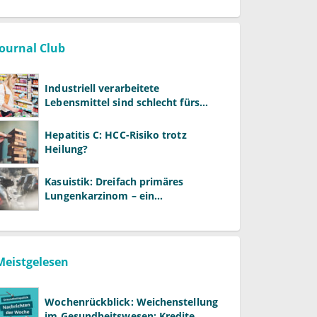
Warken
Journal Club
Industriell verarbeitete
Lebensmittel sind schlecht fürs
Gehirn
Hepatitis C: HCC-Risiko trotz
Heilung?
Kasuistik: Dreifach primäres
Lungenkarzinom – ein
ungewöhnlicher Fall
Meistgelesen
Wochenrückblick: Weichenstellung
im Gesundheitswesen: Kredite,