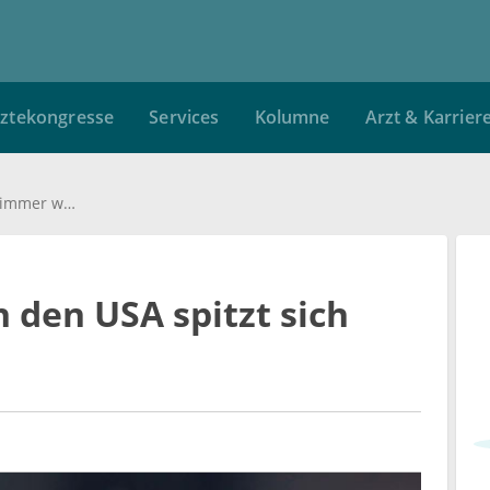
ztekongresse
Services
Kolumne
Arzt & Karrier
E-Zigaretten-Krise in den USA spitzt sich immer weiter zu
n den USA spitzt sich