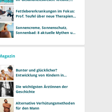
Reformen und neue Modelle
Fettlebererkrankungen im Fokus:
Prof. Teufel über neue Therapien
und die Rolle der Fachärzte
Sonnencreme, Sonnenschutz,
Sonnenbad: 8 aktuelle Mythen und
wie Sie Ihre Patienten richtig
aufklären können
Magazin
Bunter und glücklicher?
Entwicklung von Kindern in
LGBTQ+-Familien
Die wichtigsten Ärztinnen der
Geschichte
Alternative Verhütungsmethoden
für den Mann