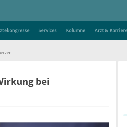
ztekongresse
Services
Kolumne
Arzt & Karrier
merzen
Wirkung bei