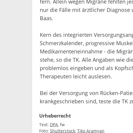
fern. Allein wegen Migräne fehlten 
nur die Fälle mit ärztlicher Diagnose
Baas.
Kern des integrierten Versorgungsan
Schmerzkalender, progressive Muskel
Medikamenteneinnahme - die Migräne
stehe, so die TK. Alle Angaben wie di
problemlos eingeben und als Kopfsc
Therapeuten leicht auslesen.
Bei der Versorgung von Rücken-Patien
krankgeschrieben sind, teste die TK z
Urheberrecht
Text:
DPA
fw
Foto:
Shutterstock
Tiko Aramyan