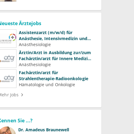
Neueste Ärztejobs
Assistenzarzt (m/w/d) für
Anästhesie, Intensivmedizin und
Schmerztherapie
Anästhesiologie
Ärztin/Arzt in Ausbildung zur/zum
Fachärztin/arzt für Innere Medizin
(Kardiologie, Nephrologie,
Anästhesiologie
Intensivmedizin)
Fachärztin/arzt für
Strahlentherapie-Radioonkologie
Hämatologie und Onkologie
Mehr Jobs
Kennen Sie ...?
Dr.
Amadeus Braunewell