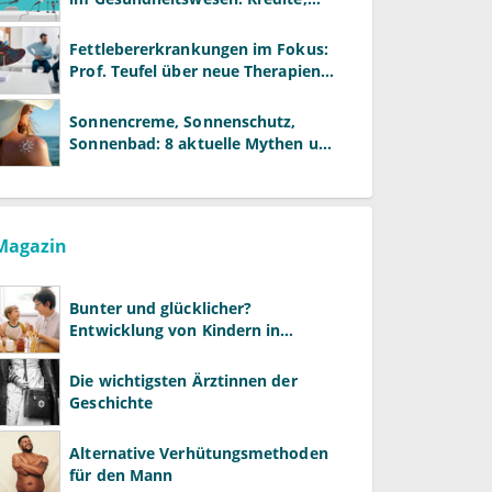
Reformen und neue Modelle
Fettlebererkrankungen im Fokus:
Prof. Teufel über neue Therapien
und die Rolle der Fachärzte
Sonnencreme, Sonnenschutz,
Sonnenbad: 8 aktuelle Mythen und
wie Sie Ihre Patienten richtig
aufklären können
Magazin
Bunter und glücklicher?
Entwicklung von Kindern in
LGBTQ+-Familien
Die wichtigsten Ärztinnen der
Geschichte
Alternative Verhütungsmethoden
für den Mann