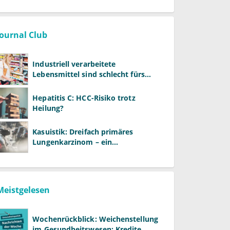
Journal Club
Industriell verarbeitete
Lebensmittel sind schlecht fürs
Gehirn
Hepatitis C: HCC-Risiko trotz
Heilung?
Kasuistik: Dreifach primäres
Lungenkarzinom – ein
ungewöhnlicher Fall
Meistgelesen
Wochenrückblick: Weichenstellung
im Gesundheitswesen: Kredite,