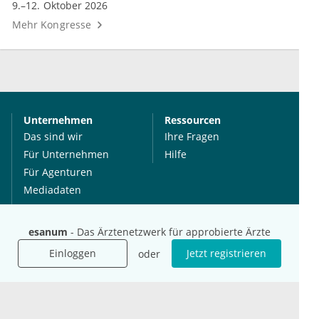
9.–12. Oktober 2026
Mehr Kongresse
Unternehmen
Ressourcen
Das sind wir
Ihre Fragen
Für Unternehmen
Hilfe
Für Agenturen
Mediadaten
Presse
Karriere
esanum
- Das Ärztenetzwerk für approbierte Ärzte
Jobs
Einloggen
Jetzt registrieren
oder
International
Social Media
esanum.it
Youtube
esanum.com
Twitter