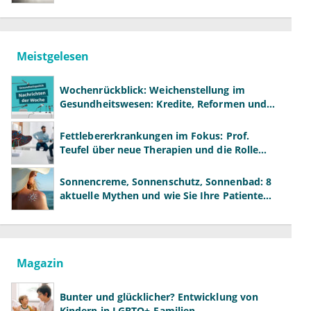
Meistgelesen
Wochenrückblick: Weichenstellung im
Gesundheitswesen: Kredite, Reformen und
neue Modelle
Fettlebererkrankungen im Fokus: Prof.
Teufel über neue Therapien und die Rolle
der Fachärzte
Sonnencreme, Sonnenschutz, Sonnenbad: 8
aktuelle Mythen und wie Sie Ihre Patienten
richtig aufklären können
Magazin
Bunter und glücklicher? Entwicklung von
Kindern in LGBTQ+-Familien