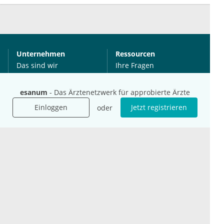
Unternehmen
Ressourcen
Das sind wir
Ihre Fragen
Für Unternehmen
Hilfe
Für Agenturen
esanum
- Das Ärztenetzwerk für approbierte Ärzte
Mediadaten
Einloggen
Jetzt registrieren
oder
Presse
Karriere
Jobs
International
Social Media
esanum.it
Youtube
esanum.com
Twitter
esanum.fr
LinkedIn
Facebook