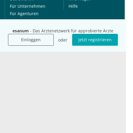
Für Unternehmen
Hilfe
Für Agenturen
Mediadaten
Presse
esanum
- Das Ärztenetzwerk für approbierte Ärzte
Karriere
Einloggen
Jetzt registrieren
oder
Jobs
International
Social Media
esanum.it
Youtube
esanum.com
Twitter
esanum.fr
LinkedIn
Facebook
Podcasts
Instagram
Kontakt
Datenschutz
AGB
Impressum
Cookie-Einstellung