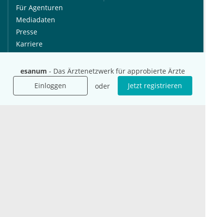
Für Agenturen
Mediadaten
Presse
Karriere
Jobs
esanum
- Das Ärztenetzwerk für approbierte Ärzte
International
Social Media
Einloggen
Jetzt registrieren
oder
esanum.it
Youtube
esanum.com
Twitter
esanum.fr
LinkedIn
Facebook
Podcasts
Instagram
Kontakt
Datenschutz
AGB
Impressum
Cookie-Einstellung
© 2026 esanum GmbH