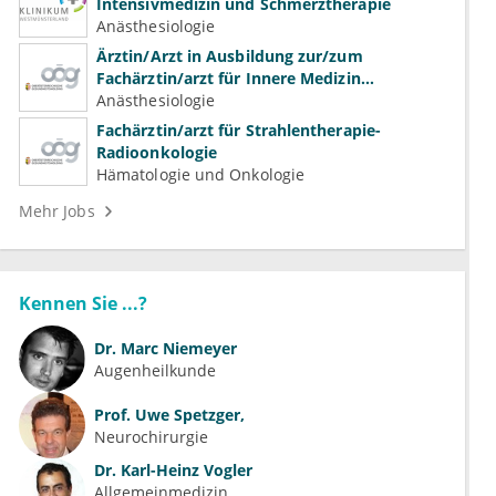
Intensivmedizin und Schmerztherapie
Anästhesiologie
Ärztin/Arzt in Ausbildung zur/zum
Fachärztin/arzt für Innere Medizin
(Kardiologie, Nephrologie, Intensivmedizin)
Anästhesiologie
Fachärztin/arzt für Strahlentherapie-
Radioonkologie
Hämatologie und Onkologie
Mehr Jobs
Kennen Sie ...?
Dr.
Marc Niemeyer
Augenheilkunde
Prof.
Uwe Spetzger,
Neurochirurgie
Dr.
Karl-Heinz Vogler
Allgemeinmedizin