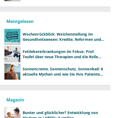
Meistgelesen
Wochenrückblick: Weichenstellung im
Gesundheitswesen: Kredite, Reformen und
neue Modelle
Fettlebererkrankungen im Fokus: Prof.
Teufel über neue Therapien und die Rolle
der Fachärzte
Sonnencreme, Sonnenschutz, Sonnenbad: 8
aktuelle Mythen und wie Sie Ihre Patienten
richtig aufklären können
Magazin
Bunter und glücklicher? Entwicklung von
Kindern in LGBTQ+-Familien