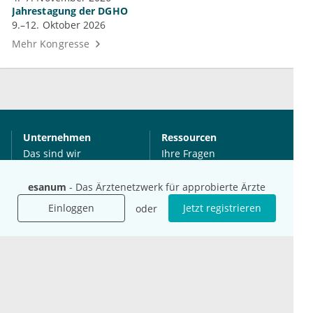
Jahrestagung der DGHO
9.–12. Oktober 2026
Mehr Kongresse
Unternehmen
Ressourcen
Das sind wir
Ihre Fragen
Für Unternehmen
Hilfe
esanum
- Das Ärztenetzwerk für approbierte Ärzte
Für Agenturen
Mediadaten
Einloggen
Jetzt registrieren
oder
Presse
Karriere
Jobs
International
Social Media
esanum.it
Youtube