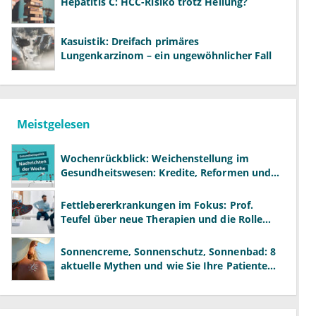
Hepatitis C: HCC-Risiko trotz Heilung?
Kasuistik: Dreifach primäres
Lungenkarzinom – ein ungewöhnlicher Fall
Meistgelesen
Wochenrückblick: Weichenstellung im
Gesundheitswesen: Kredite, Reformen und
neue Modelle
Fettlebererkrankungen im Fokus: Prof.
Teufel über neue Therapien und die Rolle
der Fachärzte
Sonnencreme, Sonnenschutz, Sonnenbad: 8
aktuelle Mythen und wie Sie Ihre Patienten
richtig aufklären können