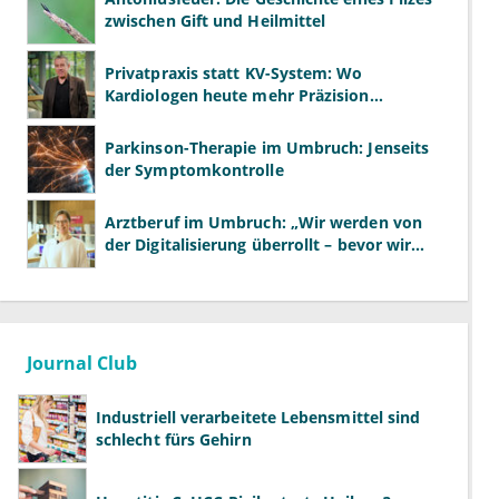
zwischen Gift und Heilmittel
Privatpraxis statt KV-System: Wo
Kardiologen heute mehr Präzision
gewinnen – und wo neue Risiken
entstehen
Parkinson-Therapie im Umbruch: Jenseits
der Symptomkontrolle
Arztberuf im Umbruch: „Wir werden von
der Digitalisierung überrollt – bevor wir
wissen, was wir wollen"
Journal Club
Industriell verarbeitete Lebensmittel sind
schlecht fürs Gehirn