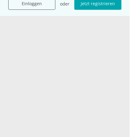
Einloggen
Jetzt registrieren
oder
Jobs
International
Social Media
esanum.it
Youtube
esanum.com
Twitter
esanum.fr
LinkedIn
Facebook
Podcasts
Instagram
Kontakt
Datenschutz
AGB
Impressum
Cookie-Einstellung
© 2026 esanum GmbH