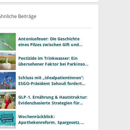
Ähnliche Beiträge
Antoniusfeuer: Die Geschichte
eines Pilzes zwischen Gift und
Heilmittel
Pestizide im Trinkwasser: Ein
übersehener Faktor bei Parkinson
und Krebs?
Schluss mit „Idealpatientinnen“:
ESGO-Präsident Sehouli fordert
realistischere Studien
GLP‑1, Ernährung & Hautstruktur:
Evidenzbasierte Strategien für
Dermatologen
Wochenrückblick:
Apothekenreform, Spargesetz,
Primärarztsystem