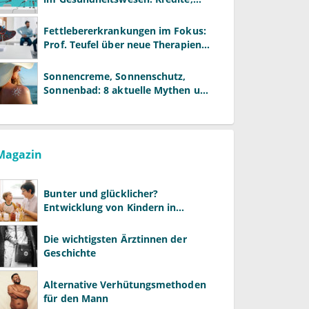
Reformen und neue Modelle
Fettlebererkrankungen im Fokus:
Prof. Teufel über neue Therapien
und die Rolle der Fachärzte
Sonnencreme, Sonnenschutz,
Sonnenbad: 8 aktuelle Mythen und
wie Sie Ihre Patienten richtig
aufklären können
Magazin
Bunter und glücklicher?
Entwicklung von Kindern in
LGBTQ+-Familien
Die wichtigsten Ärztinnen der
Geschichte
Alternative Verhütungsmethoden
für den Mann