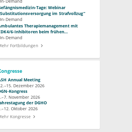
On-Demand
Gefängnismedizin-Tage: Webinar
„Substitutionsversorgung im Strafvollzug“
On-Demand
Ambulantes Therapiemanagement mit
CDK4/6-Inhibitoren beim frühen
Mammakarzinom
On-Demand
Mehr Fortbildungen
Kongresse
ASH Annual Meeting
12.–15. Dezember 2026
DGN-Kongress
4.–7. November 2026
Jahrestagung der DGHO
9.–12. Oktober 2026
Mehr Kongresse