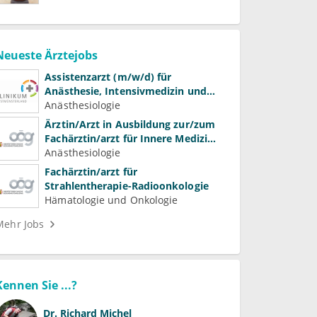
Neueste Ärztejobs
Assistenzarzt (m/w/d) für
Anästhesie, Intensivmedizin und
Schmerztherapie
Anästhesiologie
Ärztin/Arzt in Ausbildung zur/zum
Fachärztin/arzt für Innere Medizin
(Kardiologie, Nephrologie,
Anästhesiologie
Intensivmedizin)
Fachärztin/arzt für
Strahlentherapie-Radioonkologie
Hämatologie und Onkologie
Mehr Jobs
Kennen Sie ...?
Dr.
Richard Michel