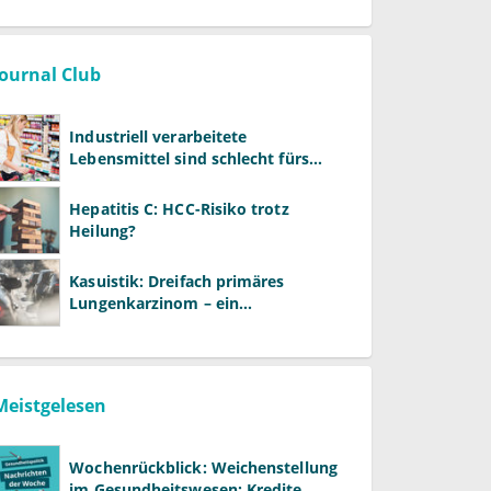
Journal Club
Industriell verarbeitete
Lebensmittel sind schlecht fürs
Gehirn
Hepatitis C: HCC-Risiko trotz
Heilung?
Kasuistik: Dreifach primäres
Lungenkarzinom – ein
ungewöhnlicher Fall
Meistgelesen
Wochenrückblick: Weichenstellung
im Gesundheitswesen: Kredite,