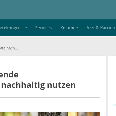
ztekongresse
Services
Kolumne
Arzt & Karrier
Entzündungshemmende Birkeninhaltsstoffe nachhaltig nutzen
ende
 nachhaltig nutzen