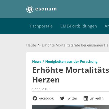
Fachportale
CME-Fortbildungen
Är
Heute
Erhöhte Mortalitätsrate bei einsamen He
News
Neuigkeiten aus der Forschung
Erhöhte Mortalität
Herzen
12.11.2019
Facebook
Twitter
LinkedIn