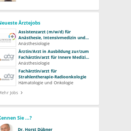
Neueste Ärztejobs
Assistenzarzt (m/w/d) für
Anästhesie, Intensivmedizin und
Schmerztherapie
Anästhesiologie
Ärztin/Arzt in Ausbildung zur/zum
Fachärztin/arzt für Innere Medizin
(Kardiologie, Nephrologie,
Anästhesiologie
Intensivmedizin)
Fachärztin/arzt für
Strahlentherapie-Radioonkologie
Hämatologie und Onkologie
Mehr Jobs
Kennen Sie ...?
Dr.
Horst Dübner