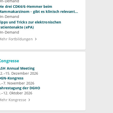
Laktobazillen bei bakterieller Vaginose und
On-Demand
Vulvovaginalkandidose
Die drei CDK4/6-Hemmer beim
Mammakarzinom - gibt es klinisch relevante
Unterschiede?
On-Demand
Tipps und Tricks zur elektronischen
Patientenakte (ePA)
On-Demand
Mehr Fortbildungen
Kongresse
ASH Annual Meeting
12.–15. Dezember 2026
DGN-Kongress
4.–7. November 2026
Jahrestagung der DGHO
9.–12. Oktober 2026
Mehr Kongresse