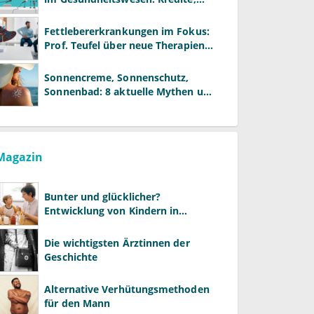
Reformen und neue Modelle
Fettlebererkrankungen im Fokus:
Prof. Teufel über neue Therapien
und die Rolle der Fachärzte
Sonnencreme, Sonnenschutz,
Sonnenbad: 8 aktuelle Mythen und
wie Sie Ihre Patienten richtig
aufklären können
Magazin
Bunter und glücklicher?
Entwicklung von Kindern in
LGBTQ+-Familien
Die wichtigsten Ärztinnen der
Geschichte
Alternative Verhütungsmethoden
für den Mann