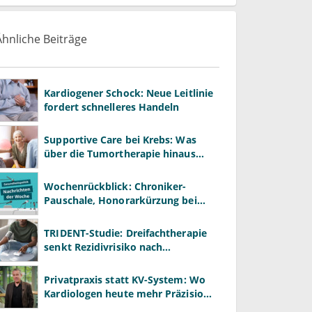
Ähnliche Beiträge
Kardiogener Schock: Neue Leitlinie
fordert schnelleres Handeln
Supportive Care bei Krebs: Was
über die Tumortherapie hinaus
wirkt
Wochenrückblick: Chroniker-
Pauschale, Honorarkürzung bei
Psychotherapie und GKV-Finanzen
TRIDENT-Studie: Dreifachtherapie
senkt Rezidivrisiko nach
Hirnblutung
Privatpraxis statt KV-System: Wo
Kardiologen heute mehr Präzision
gewinnen – und wo neue Risiken