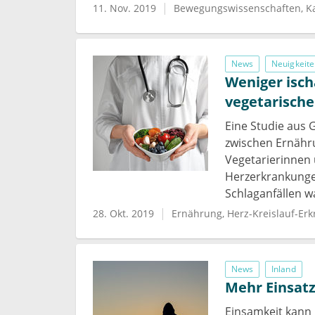
11. Nov. 2019
Bewegungswissenschaften
K
News
Neuigkeite
Weniger isc
vegetarische
Eine Studie aus
zwischen Ernähr
Vegetarierinnen 
Herzerkrankunge
Schlaganfällen wa
28. Okt. 2019
Ernährung
Herz-Kreislauf-Er
News
Inland
Mehr Einsatz
Einsamkeit kann 