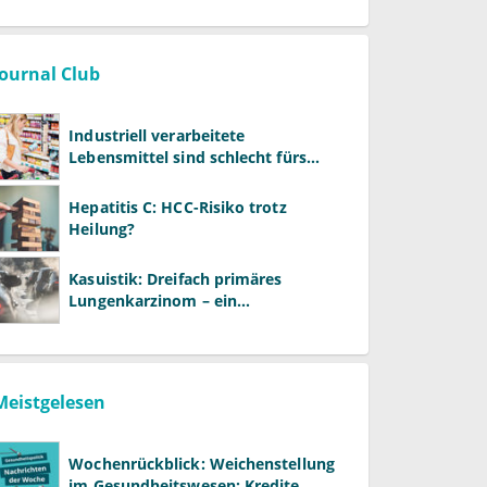
entstehen
Journal Club
Industriell verarbeitete
Lebensmittel sind schlecht fürs
Gehirn
Hepatitis C: HCC-Risiko trotz
Heilung?
Kasuistik: Dreifach primäres
Lungenkarzinom – ein
ungewöhnlicher Fall
Meistgelesen
Wochenrückblick: Weichenstellung
im Gesundheitswesen: Kredite,