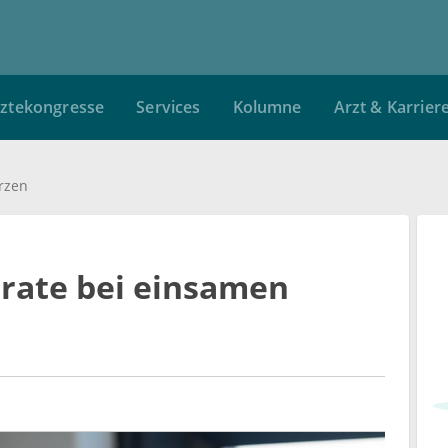
ztekongresse
Services
Kolumne
Arzt & Karrier
rzen
srate bei einsamen