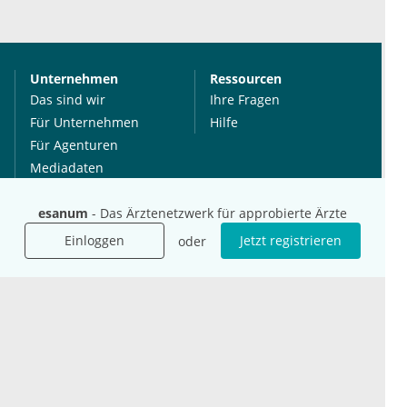
Unternehmen
Ressourcen
Das sind wir
Ihre Fragen
Für Unternehmen
Hilfe
Für Agenturen
Mediadaten
Presse
esanum
- Das Ärztenetzwerk für approbierte Ärzte
Karriere
Jobs
Einloggen
Jetzt registrieren
oder
International
Social Media
esanum.it
Youtube
esanum.com
Twitter
esanum.fr
LinkedIn
Facebook
Podcasts