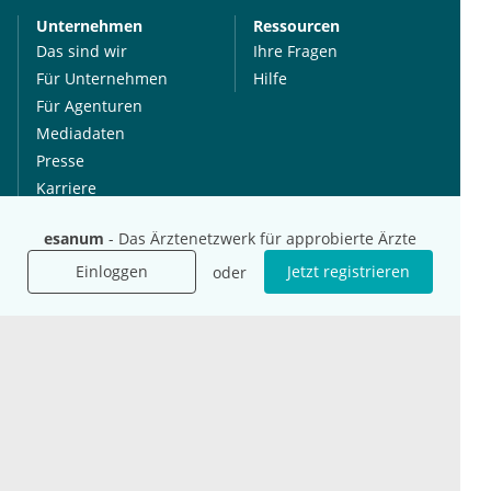
Unternehmen
Ressourcen
Das sind wir
Ihre Fragen
Für Unternehmen
Hilfe
Für Agenturen
Mediadaten
Presse
Karriere
Jobs
esanum
- Das Ärztenetzwerk für approbierte Ärzte
Einloggen
Jetzt registrieren
oder
International
Social Media
esanum.it
Youtube
esanum.com
Twitter
esanum.fr
LinkedIn
Facebook
Podcasts
Instagram
Kontakt
Datenschutz
AGB
Impressum