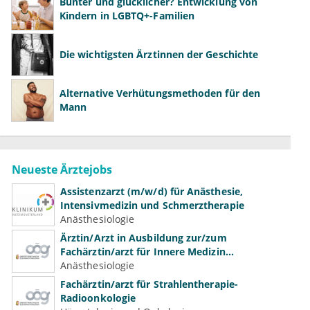
Bunter und glücklicher? Entwicklung von
Kindern in LGBTQ+-Familien
Die wichtigsten Ärztinnen der Geschichte
Alternative Verhütungsmethoden für den
Mann
Neueste Ärztejobs
Assistenzarzt (m/w/d) für Anästhesie,
Intensivmedizin und Schmerztherapie
Anästhesiologie
Ärztin/Arzt in Ausbildung zur/zum
Fachärztin/arzt für Innere Medizin
(Kardiologie, Nephrologie, Intensivmedizin)
Anästhesiologie
Fachärztin/arzt für Strahlentherapie-
Radioonkologie