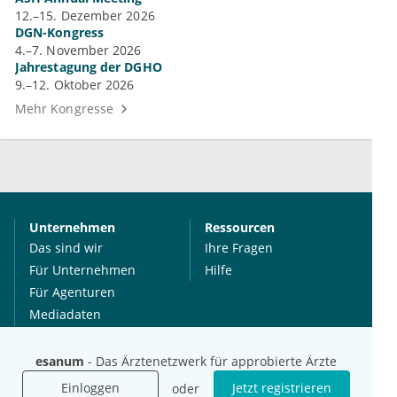
12.–15. Dezember 2026
DGN-Kongress
4.–7. November 2026
Jahrestagung der DGHO
9.–12. Oktober 2026
Mehr Kongresse
Unternehmen
Ressourcen
Das sind wir
Ihre Fragen
Für Unternehmen
Hilfe
Für Agenturen
Mediadaten
Presse
Karriere
esanum
- Das Ärztenetzwerk für approbierte Ärzte
Jobs
Einloggen
Jetzt registrieren
oder