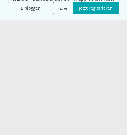
Mediadaten
Einloggen
Jetzt registrieren
oder
Presse
Karriere
Jobs
International
Social Media
esanum.it
Youtube
esanum.com
Twitter
esanum.fr
LinkedIn
Facebook
Podcasts
Instagram
Kontakt
Datenschutz
AGB
Impressum
Cookie-Einstellung
© 2026 esanum GmbH