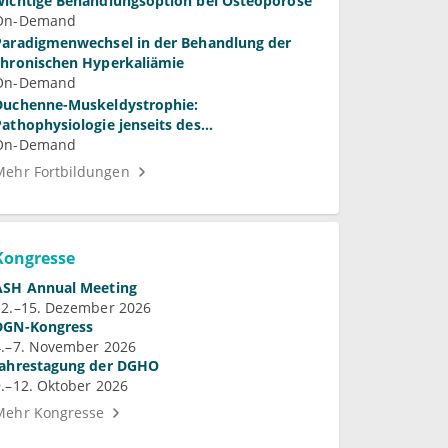
wichtige Behandlungsoption bei Osteoporose
On-Demand
Paradigmenwechsel in der Behandlung der
chronischen Hyperkaliämie
On-Demand
Duchenne-Muskeldystrophie:
Pathophysiologie jenseits des
Membrandefekts
On-Demand
Mehr Fortbildungen
Kongresse
ASH Annual Meeting
12.–15. Dezember 2026
DGN-Kongress
4.–7. November 2026
Jahrestagung der DGHO
9.–12. Oktober 2026
Mehr Kongresse