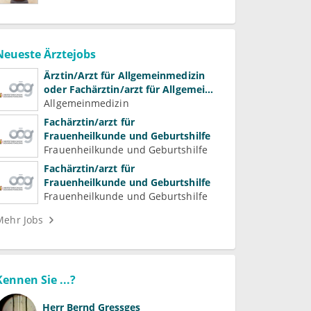
Neueste Ärztejobs
Ärztin/Arzt für Allgemeinmedizin
oder Fachärztin/arzt für Allgemein-
und Familienmedizin für
Allgemeinmedizin
Psychiatrie und
Fachärztin/arzt für
Psychotherapeutische Medizin
Frauenheilkunde und Geburtshilfe
Frauenheilkunde und Geburtshilfe
Fachärztin/arzt für
Frauenheilkunde und Geburtshilfe
Frauenheilkunde und Geburtshilfe
Mehr Jobs
Kennen Sie ...?
Herr
Bernd Gressges