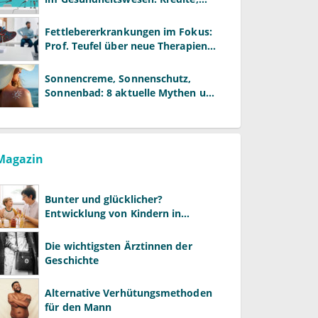
Reformen und neue Modelle
Fettlebererkrankungen im Fokus:
Prof. Teufel über neue Therapien
und die Rolle der Fachärzte
Sonnencreme, Sonnenschutz,
Sonnenbad: 8 aktuelle Mythen und
wie Sie Ihre Patienten richtig
aufklären können
Magazin
Bunter und glücklicher?
Entwicklung von Kindern in
LGBTQ+-Familien
Die wichtigsten Ärztinnen der
Geschichte
Alternative Verhütungsmethoden
für den Mann