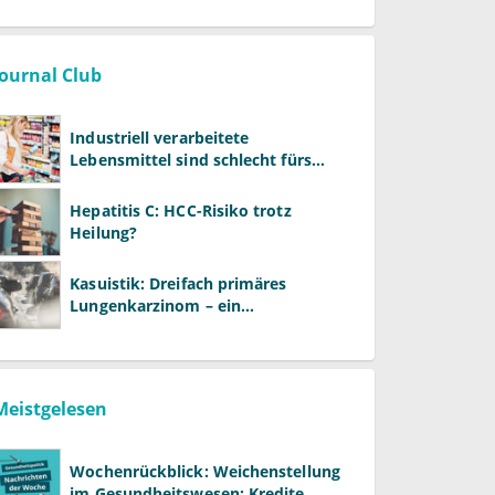
Journal Club
Industriell verarbeitete
Lebensmittel sind schlecht fürs
Gehirn
Hepatitis C: HCC-Risiko trotz
Heilung?
Kasuistik: Dreifach primäres
Lungenkarzinom – ein
ungewöhnlicher Fall
Meistgelesen
Wochenrückblick: Weichenstellung
im Gesundheitswesen: Kredite,