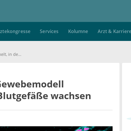
ztekongresse
Services
Kolumne
Arzt & Karrier
Erstes künstliches Gewebemodell entwickelt, in dem Blutgefäße wachsen
 Gewebemodell
 Blutgefäße wachsen