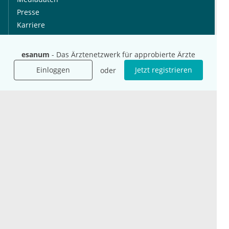
Presse
Karriere
Jobs
esanum
- Das Ärztenetzwerk für approbierte Ärzte
International
Social Media
Einloggen
Jetzt registrieren
oder
esanum.it
Youtube
esanum.com
Twitter
esanum.fr
LinkedIn
Facebook
Podcasts
Instagram
Kontakt
Datenschutz
AGB
Impressum
Cookie-Einstellung
© 2026 esanum GmbH