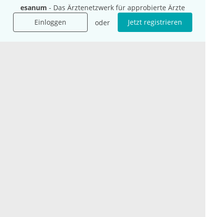
Für Agenturen
esanum
- Das Ärztenetzwerk für approbierte Ärzte
Mediadaten
Einloggen
Jetzt registrieren
oder
Presse
Karriere
Jobs
International
Social Media
esanum.it
Youtube
esanum.com
Twitter
esanum.fr
LinkedIn
Facebook
Podcasts
Instagram
Kontakt
Datenschutz
AGB
Impressum
Cookie-Einstellung
© 2026 esanum GmbH